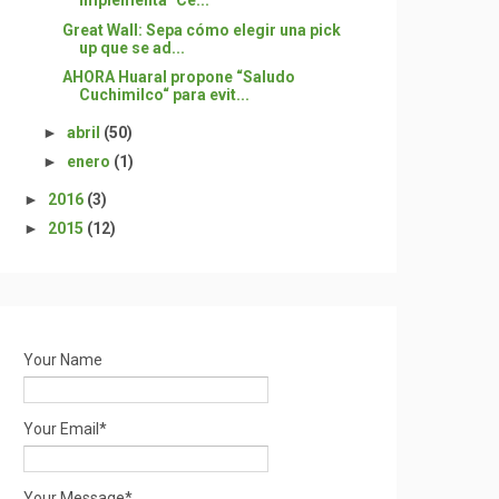
implementa "Ce...
Great Wall: Sepa cómo elegir una pick
up que se ad...
AHORA Huaral propone “Saludo
Cuchimilco“ para evit...
►
abril
(50)
►
enero
(1)
►
2016
(3)
►
2015
(12)
Your Name
Your Email*
Your Message*