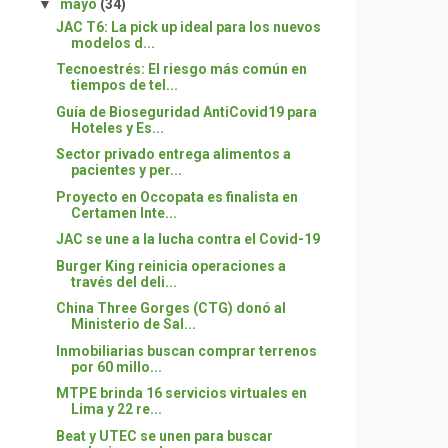
▼
mayo
(34)
JAC T6: La pick up ideal para los nuevos
modelos d...
Tecnoestrés: El riesgo más común en
tiempos de tel...
Guía de Bioseguridad AntiCovid19 para
Hoteles y Es...
Sector privado entrega alimentos a
pacientes y per...
Proyecto en Occopata es finalista en
Certamen Inte...
JAC se une a la lucha contra el Covid-19
Burger King reinicia operaciones a
través del deli...
China Three Gorges (CTG) donó al
Ministerio de Sal...
Inmobiliarias buscan comprar terrenos
por 60 millo...
MTPE brinda 16 servicios virtuales en
Lima y 22 re...
Beat y UTEC se unen para buscar