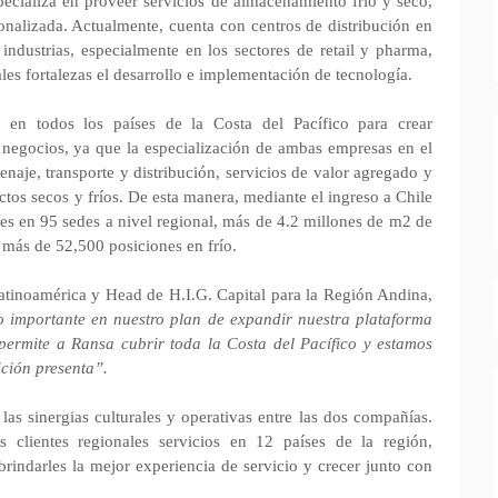
ecializa en proveer servicios de almacenamiento frío y seco,
rsonalizada. Actualmente, cuenta con centros de distribución en
ndustrias, especialmente en los sectores de retail y pharma,
ales fortalezas el desarrollo e implementación de tecnología.
es en todos los países de la Costa del Pacífico para crear
 negocios, ya que la especialización de ambas empresas en el
enaje, transporte y distribución, servicios de valor agregado y
uctos secos y fríos. De esta manera, mediante el ingreso a Chile
s en 95 sedes a nivel regional, más de 4.2 millones de m2 de
 más de 52,500 posiciones en frío.
Latinoamérica y Head de H.I.G. Capital para la Región Andina,
o importante en nuestro plan de expandir nuestra plataforma
 permite a Ransa cubrir toda la Costa del Pacífico y estamos
ción presenta”.
las sinergias culturales y operativas entre las dos compañías.
s clientes regionales servicios en 12 países de la región,
brindarles la mejor experiencia de servicio y crecer junto con