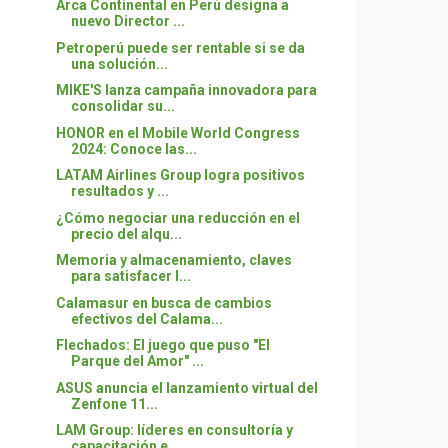
Arca Continental en Perú designa a
nuevo Director ...
Petroperú puede ser rentable si se da
una solución...
MIKE'S lanza campaña innovadora para
consolidar su...
HONOR en el Mobile World Congress
2024: Conoce las...
LATAM Airlines Group logra positivos
resultados y ...
¿Cómo negociar una reducción en el
precio del alqu...
Memoria y almacenamiento, claves
para satisfacer l...
Calamasur en busca de cambios
efectivos del Calama...
Flechados: El juego que puso "El
Parque del Amor" ...
ASUS anuncia el lanzamiento virtual del
Zenfone 11...
LAM Group: líderes en consultoría y
capacitación e...