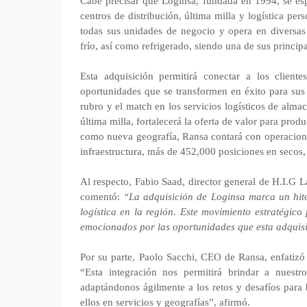
Cabe precisar que Loginsa, fundada en 1994, se esp
centros de distribución, última milla y logística pe
todas sus unidades de negocio y opera en diversas i
frío, así como refrigerado, siendo una de sus princip
Esta adquisición permitirá conectar a los client
oportunidades que se transformen en éxito para sus
rubro y el match en los servicios logísticos de almac
última milla, fortalecerá la oferta de valor para prod
como nueva geografía, Ransa contará con operacione
infraestructura, más de 452,000 posiciones en secos,
Al respecto, Fabio Saad, director general de H.I.G 
comentó:
“La adquisición de Loginsa marca un hit
logística en la región. Este movimiento estratégico
emocionados por las oportunidades que esta adquisi
Por su parte, Paolo Sacchi, CEO de Ransa, enfatizó 
“Esta integración nos permitirá brindar a nuestro
adaptándonos ágilmente a los retos y desafíos para 
ellos en servicios y geografías”, afirmó.