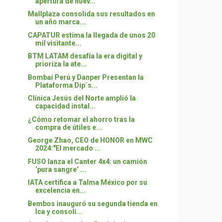
apertura de nuev...
Mallplaza consolida sus resultados en
un año marca...
CAPATUR estima la llegada de unos 20
mil visitante...
BTM LATAM desafía la era digital y
prioriza la ate...
Bombai Perú y Danper Presentan la
Plataforma Dip´s...
Clínica Jesús del Norte amplió la
capacidad instal...
¿Cómo retomar el ahorro tras la
compra de útiles e...
George Zhao, CEO de HONOR en MWC
2024:"El mercado ...
FUSO lanza el Canter 4x4: un camión
‘pura sangre’ ...
IATA certifica a Talma México por su
excelencia en...
Bembos inauguró su segunda tienda en
Ica y consoli...