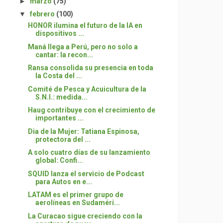
►
marzo
(75)
▼
febrero
(100)
HONOR ilumina el futuro de la IA en
dispositivos ...
Maná llega a Perú, pero no solo a
cantar: la recon...
Ransa consolida su presencia en toda
la Costa del ...
Comité de Pesca y Acuicultura de la
S.N.I.: medida...
Haug contribuye con el crecimiento de
importantes ...
Dia de la Mujer: Tatiana Espinosa,
protectora del ...
A solo cuatro días de su lanzamiento
global: Confi...
SQUID lanza el servicio de Podcast
para Autos en e...
LATAM es el primer grupo de
aerolíneas en Sudaméri...
La Curacao sigue creciendo con la