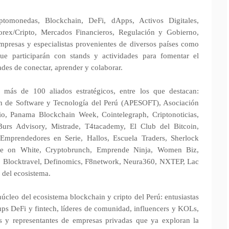
ptomonedas, Blockchain, DeFi, dApps, Activos Digitales,
 Forex/Cripto, Mercados Financieros, Regulación y Gobierno,
mpresas y especialistas provenientes de diversos países como
ue participarán con stands y actividades para fomentar el
ades de conectar, aprender y colaborar.
 más de 100 aliados estratégicos, entre los que destacan:
n de Software y Tecnología del Perú (APESOFT), Asociación
, Panama Blockchain Week, Cointelegraph, Criptonoticias,
urs Advisory, Mistrade, T4tacademy, El Club del Bitcoin,
Emprendedores en Serie, Hallos, Escuela Traders, Sherlock
ite on White, Cryptobrunch, Emprende Ninja, Women Biz,
 Blocktravel, Definomics, F8network, Neura360, NXTEP, Lac
 del ecosistema.
cleo del ecosistema blockchain y cripto del Perú: entusiastas
tups DeFi y fintech, líderes de comunidad, influencers y KOLs,
os y representantes de empresas privadas que ya exploran la