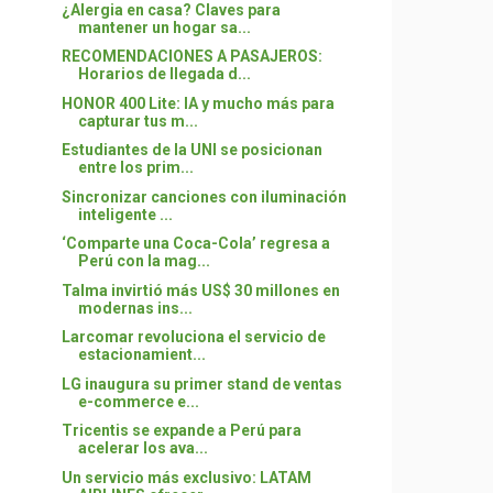
¿Alergia en casa? Claves para
mantener un hogar sa...
RECOMENDACIONES A PASAJEROS:
Horarios de llegada d...
HONOR 400 Lite: IA y mucho más para
capturar tus m...
Estudiantes de la UNI se posicionan
entre los prim...
Sincronizar canciones con iluminación
inteligente ...
‘Comparte una Coca-Cola’ regresa a
Perú con la mag...
Talma invirtió más US$ 30 millones en
modernas ins...
Larcomar revoluciona el servicio de
estacionamient...
LG inaugura su primer stand de ventas
e-commerce e...
Tricentis se expande a Perú para
acelerar los ava...
Un servicio más exclusivo: LATAM