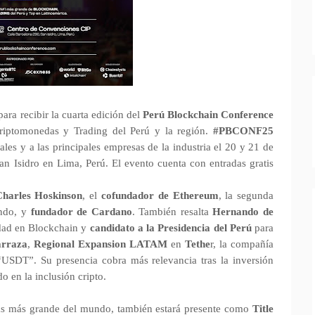
ara recibir la cuarta edición del
Perú Blockchain Conference
riptomonedas y Trading del Perú y la región.
#PBCONF25
les y a las principales empresas de la industria el 20 y 21 de
n Isidro en Lima, Perú. El evento cuenta con entradas gratis
harles Hoskinson
, el
cofundador de Ethereum
, la segunda
undo, y
fundador de Cardano
. También resalta
Hernando de
idad en Blockchain y
candidato a la Presidencia del Perú
para
arraza
,
Regional Expansion LATAM
en
Tethe
r, la compañía
“USDT”. Su presencia cobra más relevancia tras la inversión
 en la inclusión cripto.
as más grande del mundo, también estará presente como
Title