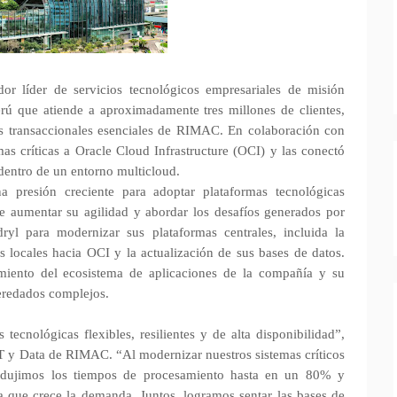
r líder de servicios tecnológicos empresariales de misión
rú que atiende a aproximadamente tres millones de clientes,
as transaccionales esenciales de RIMAC. En colaboración con
 críticas a Oracle Cloud Infrastructure (OCI) y las conectó
dentro de un entorno multicloud.
 presión creciente para adoptar plataformas tecnológicas
o de aumentar su agilidad y abordar los desafíos generados por
yl para modernizar sus plataformas centrales, incluida la
 locales hacia OCI y la actualización de sus bases de datos.
iento del ecosistema de aplicaciones de la compañía y su
eredados complejos.
ecnológicas flexibles, resilientes y de alta disponibilidad”,
IT y Data de RIMAC. “Al modernizar nuestros sistemas críticos
redujimos los tiempos de procesamiento hasta en un 80% y
a que crece la demanda. Juntos, logramos sentar las bases de