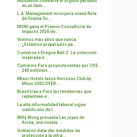
Mitsubishi convierte el orgullo peruano
en un llam...
L.A. Management incorpora nueva flota
de Scania Su...
MOBI gana el Premio Consultoría de
Impacto 2026 de...
Vivimos más años que nunca.
¿Estamos preparados pa...
Converse x Dragon Ball Z: La colección
inspirada e...
Cummins Perú proyecta ventas por US$
240 millones ...
Minor Hotels lanza Horizons Club by
Minor DISCOVER...
Brasil trae a Perú las tendencias que
replantean e...
La alta informalidad laboral sigue
siendo uno de l...
Willy Wong presenta Las joyas de
Acraa, una novela...
Gobierno debe dar medidas de
protección a la infra...