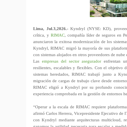
Lima, Jul.3,2026.-
Kyndryl (NYSE: KD), proveedo
crítica, y
RIMAC
, compañía líder de seguros en Pe
anunciaron la exitosa modernización de los sistem
Kyndryl, RIMAC migró la mayoría de sus plataformas
con sistemas alojados en otros proveedores de nube 
Las
empresas del sector asegurador
enfrentan una
resilientes, escalables y flexibles. Con el objetiv
sistemas heredados, RIMAC trabajó junto a Kyndr
migración de cargas de trabajo clave desde entornos
RIMAC eligió a Kyndryl por su profundo conocim
experiencia comprobada en la gestión de entornos h
“Operar a la escala de RIMAC requiere plataformas t
afirmó Carlos Herrera, Vicepresidente Ejecutivo de 
con Kyndryl mediante arquitecturas multicloud, 
ganamos la agilidad necesaria para escalar a medid