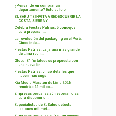
¿Pensando en comprar un
departamento? Esto es lo p...
SUBARU TE INVITA A REDESCUBRIR LA
COSTA, SIERRA Y ...
Celebra Fiestas Patrias: 5 consejos
para preparar ...
La revolución del packaging en el Perú:
Cinco indu...
Fiestas Patrias: La jarana más grande
de Lima reun...
Global S1 fortalece su propuesta con
una nueva lín...
Fiestas Patrias: cinco detalles que
hacen más segu...
Kia Media Maratón de Lima 2026
reunirá a 21 mil co...
Empresas peruanas aún esperan días
para disponer d...
Especialistas de EsSalud detectan
lesiones milimét...
Empresas peruanas enfrentan nuevos