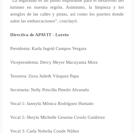
“La seguridad es un punto importante para el desarrollo del
turismo en nuestra región. Asimismo, la limpieza y los
arreglos de las calles y pistas, así como los puertos donde
salen las embarcaciones”, concluyó.
Directiva de APAVIT - Loreto
Presidenta: Karla Ingrid Campos Vergara
Vicepresidenta: Dercy Meyer Macuyama Mora
Tesorera: Zuxa Julieth Vásquez Papa
Secretaria: Nelly Priscilla Pinedo Alvarado
Vocal 1: Jannylu Mónica Rodríguez Hurtado
Vocal 2: Sheyla Michelle Gesenia Cossío Gutiérrez
Vocal 3: Carla Nohelia Conde Núñez