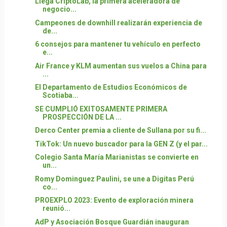
Llega CriptoLab, la primera aceleradora de
negocio...
Campeones de downhill realizarán experiencia de
de...
6 consejos para mantener tu vehículo en perfecto
e...
Air France y KLM aumentan sus vuelos a China para
...
El Departamento de Estudios Económicos de
Scotiaba...
SE CUMPLIÓ EXITOSAMENTE PRIMERA
PROSPECCIÓN DE LA ...
Derco Center premia a cliente de Sullana por su fi...
TikTok: Un nuevo buscador para la GEN Z (y el par...
Colegio Santa María Marianistas se convierte en
un...
Romy Dominguez Paulini, se une a Digitas Perú
co...
PROEXPLO 2023: Evento de exploración minera
reunió...
AdP y Asociación Bosque Guardián inauguran