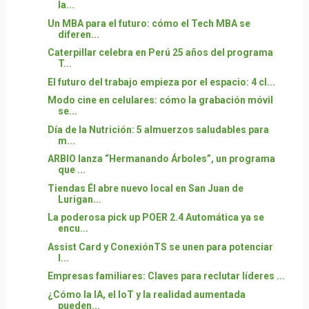
la...
Un MBA para el futuro: cómo el Tech MBA se
diferen...
Caterpillar celebra en Perú 25 años del programa
T...
El futuro del trabajo empieza por el espacio: 4 cl...
Modo cine en celulares: cómo la grabación móvil
se...
Día de la Nutrición: 5 almuerzos saludables para
m...
ARBIO lanza “Hermanando Árboles”, un programa
que ...
Tiendas Él abre nuevo local en San Juan de
Lurigan...
La poderosa pick up POER 2.4 Automática ya se
encu...
Assist Card y ConexiónTS se unen para potenciar
l...
Empresas familiares: Claves para reclutar líderes ...
¿Cómo la IA, el IoT y la realidad aumentada
pueden...