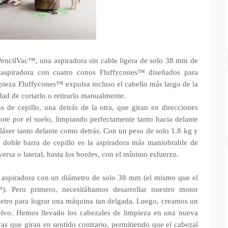
ncilVac™, una aspiradora sin cable ligera de solo 38 mm de
a aspiradora con cuatro conos Fluffycones™ diseñados para
mpieza Fluffycones™ expulsa incluso el cabello más largo de la
idad de cortarlo o retirarlo manualmente.
de cepillo, una detrás de la otra, que giran en direcciones
lote por el suelo, limpiando perfectamente tanto hacia delante
láser tanto delante como detrás. Con un peso de solo 1.8 kg y
oble barra de cepillo es la aspiradora más maniobrable de
ersa o lateral, hasta los bordes, con el mínimo esfuerzo.
 aspiradora con un diámetro de solo 38 mm (el mismo que el
). Pero primero, necesitábamos desarrollar nuestro motor
ro para lograr una máquina tan delgada. Luego, creamos un
lvo. Hemos llevado los cabezales de limpieza en una nueva
cas que giran en sentido contrario, permitiendo que el cabezal