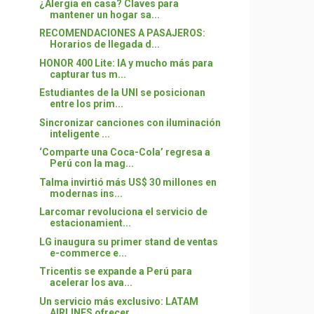
¿Alergia en casa? Claves para
mantener un hogar sa...
RECOMENDACIONES A PASAJEROS:
Horarios de llegada d...
HONOR 400 Lite: IA y mucho más para
capturar tus m...
Estudiantes de la UNI se posicionan
entre los prim...
Sincronizar canciones con iluminación
inteligente ...
‘Comparte una Coca-Cola’ regresa a
Perú con la mag...
Talma invirtió más US$ 30 millones en
modernas ins...
Larcomar revoluciona el servicio de
estacionamient...
LG inaugura su primer stand de ventas
e-commerce e...
Tricentis se expande a Perú para
acelerar los ava...
Un servicio más exclusivo: LATAM
AIRLINES ofrecer...