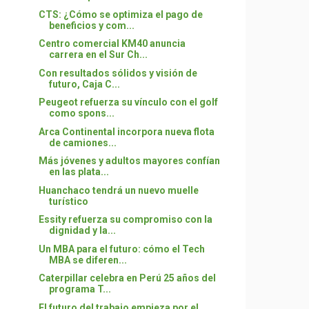
CTS: ¿Cómo se optimiza el pago de
beneficios y com...
Centro comercial KM40 anuncia
carrera en el Sur Ch...
Con resultados sólidos y visión de
futuro, Caja C...
Peugeot refuerza su vínculo con el golf
como spons...
Arca Continental incorpora nueva flota
de camiones...
Más jóvenes y adultos mayores confían
en las plata...
Huanchaco tendrá un nuevo muelle
turístico
Essity refuerza su compromiso con la
dignidad y la...
Un MBA para el futuro: cómo el Tech
MBA se diferen...
Caterpillar celebra en Perú 25 años del
programa T...
El futuro del trabajo empieza por el