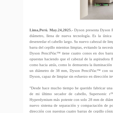
Lima,Perú. May.24,2025.-
Dyson presenta Dyson Pe
diámetro, llena de nueva tecnología. Es la únic
desenredar el cabello largo. Su nuevo cabezal de li
barra del cepillo mientras limpias, evitando la neces
Dyson PencilVac™ tiene cuatro conos en dos barras 
opuestas haciendo que el cabezal de la aspiradora f
como hacia atrás, como lo demuestra la iluminación 
un diámetro de 38 mm, Dyson PencilVac™ con su d
Dyson, capaz de limpiar sin esfuerzo en dirección inv
"Desde hace mucho tiempo he querido fabricar una
de mi último secador de cabello, Supersonic r™
Hyperdymium más potente con solo 28 mm de diámet
nuevo sistema de separación y compactación de po
dirección con nuestras cuatro barras de cepillo cóni