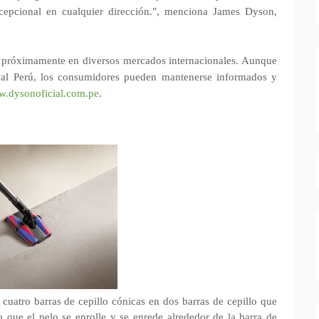
xcepcional en cualquier dirección.", menciona James Dyson,
 próximamente en diversos mercados internacionales. Aunque
 al Perú, los consumidores pueden mantenerse informados y
.dysonoficial.com.pe
.
atro barras de cepillo cónicas en dos barras de cepillo que
 que el pelo se enrolle y se enrede alrededor de la barra de