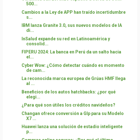
500...
Cambios a la Ley de APP han traído incertidumbre
s...
IBM lanza Granite 3.0, sus nuevos modelos de IA
di...
InSalud expande su red en Latinoamérica y
consolid...
FIPERU 2024: La banca en Perú da un salto hacia
el...
Cyber Wow: ¿Cómo detectar cuándo es momento
de cam...
La reconocida marca europea de Grúas HMF llega
al ...
Beneficios de los autos hatchbacks: ¿por qué
elegi...
¿Para qué son útiles los créditos navideños?
Changan ofrece conversión a Glp para su Modelo
X7 ...
Huawei lanza una solución de estadio inteligente
p...
Compras online seguras: ¿Por qué el último