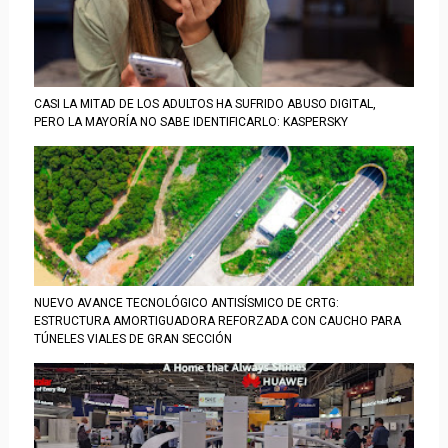
CASI LA MITAD DE LOS ADULTOS HA SUFRIDO ABUSO DIGITAL,
PERO LA MAYORÍA NO SABE IDENTIFICARLO: KASPERSKY
NUEVO AVANCE TECNOLÓGICO ANTISÍSMICO DE CRTG:
ESTRUCTURA AMORTIGUADORA REFORZADA CON CAUCHO PARA
TÚNELES VIALES DE GRAN SECCIÓN