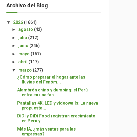
Archivo del Blog
▼
2026
(1661)
►
agosto
(42)
►
julio
(212)
►
junio
(246)
►
mayo
(167)
►
abril
(117)
▼
marzo
(277)
¿Cómo preparar el hogar ante las
lluvias del Fenóm...
Alambrón chino y dumping: el Perú
entra en una fas...
Pantallas 4K, LED y videowalls: La nueva
propuesta...
DiDi y DiDi Food registran crecimiento
en Perú y ...
Más IA, ¿más ventas para las
empresas?