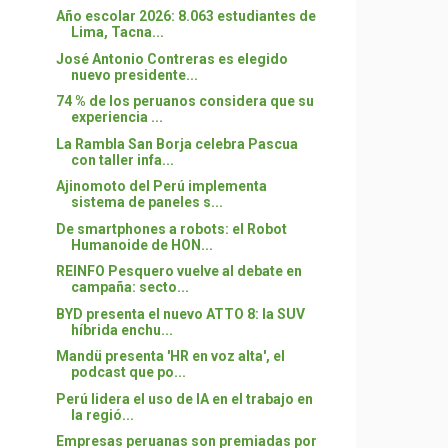
Año escolar 2026: 8.063 estudiantes de
Lima, Tacna...
José Antonio Contreras es elegido
nuevo presidente...
74 % de los peruanos considera que su
experiencia ...
La Rambla San Borja celebra Pascua
con taller infa...
Ajinomoto del Perú implementa
sistema de paneles s...
De smartphones a robots: el Robot
Humanoide de HON...
REINFO Pesquero vuelve al debate en
campaña: secto...
BYD presenta el nuevo ATTO 8: la SUV
híbrida enchu...
Mandü presenta 'HR en voz alta', el
podcast que po...
Perú lidera el uso de IA en el trabajo en
la regió...
Empresas peruanas son premiadas por