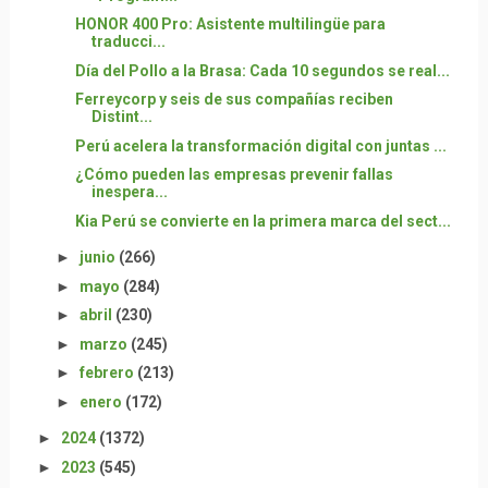
HONOR 400 Pro: Asistente multilingüe para
traducci...
Día del Pollo a la Brasa: Cada 10 segundos se real...
Ferreycorp y seis de sus compañías reciben
Distint...
Perú acelera la transformación digital con juntas ...
¿Cómo pueden las empresas prevenir fallas
inespera...
Kia Perú se convierte en la primera marca del sect...
►
junio
(266)
►
mayo
(284)
►
abril
(230)
►
marzo
(245)
►
febrero
(213)
►
enero
(172)
►
2024
(1372)
►
2023
(545)