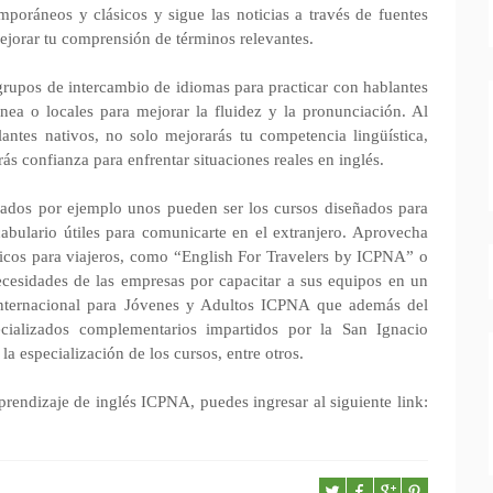
poráneos y clásicos y sigue las noticias a través de fuentes
mejorar tu comprensión de términos relevantes.
grupos de intercambio de idiomas para practicar con hablantes
ínea o locales para mejorar la fluidez y la pronunciación. Al
ntes nativos, no solo mejorarás tu competencia lingüística,
ás confianza para enfrentar situaciones reales en inglés.
zados por ejemplo unos pueden ser los cursos diseñados para
abulario útiles para comunicarte en el extranjero. Aprovecha
icos para viajeros, como “English For Travelers by ICPNA” o
cesidades de las empresas por capacitar a sus equipos en un
Internacional para Jóvenes y Adultos ICPNA que además del
ecializados complementarios impartidos por la San Ignacio
a especialización de los cursos, entre otros.
endizaje de inglés ICPNA, puedes ingresar al siguiente link: