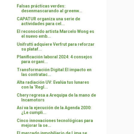
Falsas prácticas verdes:
desenmascarando al greenw...
CAPATUR organiza una serie de
actividades para cel...
El reconocido artista Marcelo Wong es
el nuevo emb...
Unifrutti adquiere Verfrut para reforzar
su plataf...
Planificación laboral 2024: 4 consejos
para organi...
Transformación Digital:El impacto en
las contratac...
Alta radiación UV: Evalúa tus lunares
con la ‘Regl...
Chery regresa a Arequipa de la mano de
Incamotors
Así va la ejecución de la Agenda 2030:
¿Le cumpli...
Cinco innovaciones tecnológicas para
mejorar la se...
El mercado inmobiliario de Lima se