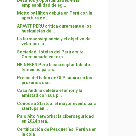
Desafíos y oportunidades en la
empleabilidad de eg...
Motto by Hilton debuta en Perú con la
apertura de ...
APAVIT PERÚ critica duramente a los
huelguistas de...
La farmacovigilancia y el objetivo de
velar por la...
Sociedad Hoteles del Perú emite
Comunicado en torn...
HEINEKEN Perú busca captar talento
femenino para s...
Precio del balón de GLP subirá en los
próximos días
Casa Andina celebra el amor y la
amistad con sus p...
Conoce a Startco: el mayor evento para
startups en...
Palo Alto Networks: la ciberseguridad
en 2024 será...
Certificación de Pesquerías: Perú va en
la cola