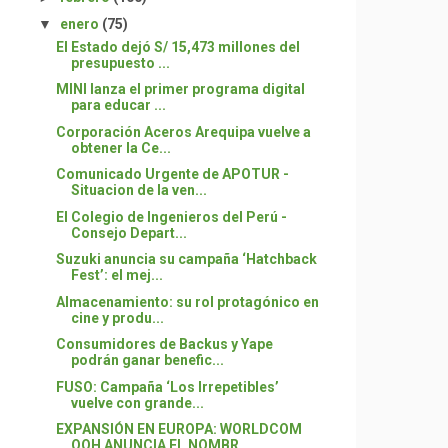
▼
enero
(75)
El Estado dejó S/ 15,473 millones del
presupuesto ...
MINI lanza el primer programa digital
para educar ...
Corporación Aceros Arequipa vuelve a
obtener la Ce...
Comunicado Urgente de APOTUR -
Situacion de la ven...
El Colegio de Ingenieros del Perú -
Consejo Depart...
Suzuki anuncia su campaña ‘Hatchback
Fest’: el mej...
Almacenamiento: su rol protagónico en
cine y produ...
Consumidores de Backus y Yape
podrán ganar benefic...
FUSO: Campaña ‘Los Irrepetibles’
vuelve con grande...
EXPANSIÓN EN EUROPA: WORLDCOM
OOH ANUNCIA EL NOMBR...