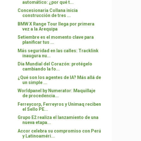
automático: ¿por qué t...
Concesionaria Collana inicia
construcción de tres ...
BMW X Range Tour llega por primera
vez a la Arequipa
Setiembre es el momento clave para
planificar tus ...
Más seguridad en las calles: Tracklink
inaugura nu...
Día Mundial del Corazón: protégelo
cambiando la fo...
¿Qué son los agentes de IA? Más allá de
un simple ...
Worldpanel by Numerator: Maquillaje
de procedencia...
Ferreycorp, Ferreyros y Unimaq reciben
el Sello PE...
Grupo E2 realiza el lanzamiento de una
nueva etapa...
Accor celebra su compromiso con Perú
y Latinoaméri...