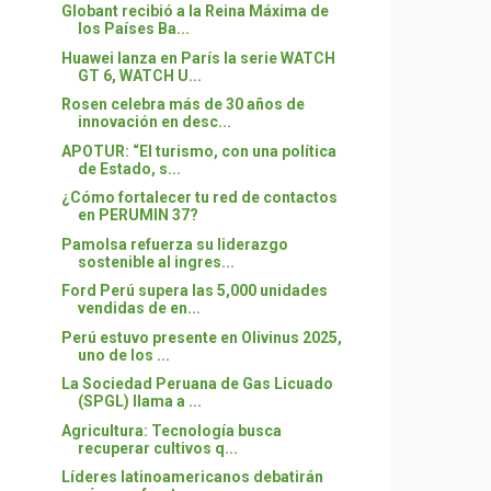
Globant recibió a la Reina Máxima de
los Países Ba...
Huawei lanza en París la serie WATCH
GT 6, WATCH U...
Rosen celebra más de 30 años de
innovación en desc...
APOTUR: “El turismo, con una política
de Estado, s...
¿Cómo fortalecer tu red de contactos
en PERUMIN 37?
Pamolsa refuerza su liderazgo
sostenible al ingres...
Ford Perú supera las 5,000 unidades
vendidas de en...
Perú estuvo presente en Olivinus 2025,
uno de los ...
La Sociedad Peruana de Gas Licuado
(SPGL) llama a ...
Agricultura: Tecnología busca
recuperar cultivos q...
Líderes latinoamericanos debatirán