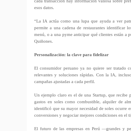
cada transacción hay información valiosa sobre pre
esos datos.
“La IA actúa como una lupa que ayuda a ver patro
permite a una cadena de restaurantes identificar 
menú, o a una pyme anticipar qué clientes están a 
Quiñones.
Personalización: la clave para fidelizar
El consumidor peruano ya no quiere ser tratado c
relevantes y soluciones rápidas. Con la IA, inclu
campañas ajustadas a cada perfil.
Un ejemplo claro es el de una Startup, que recibe p
gastos en soles como combustible, alquiler de al
identificó que su mayor necesidad de soles ocurre e
conversiones y negociar mejores condiciones en el t
El futuro de las empresas en Perú —grandes y p