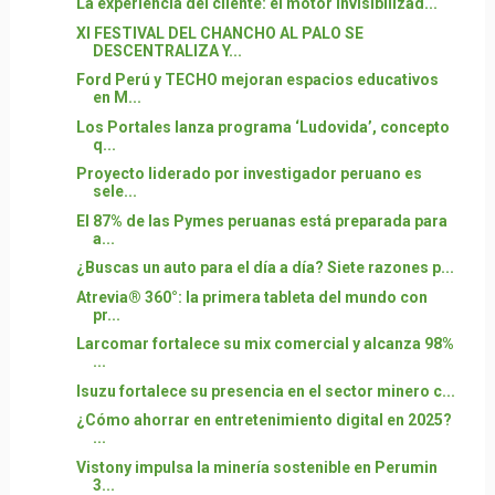
La experiencia del cliente: el motor invisibilizad...
XI FESTIVAL DEL CHANCHO AL PALO SE
DESCENTRALIZA Y...
Ford Perú y TECHO mejoran espacios educativos
en M...
Los Portales lanza programa ‘Ludovida’, concepto
q...
Proyecto liderado por investigador peruano es
sele...
El 87% de las Pymes peruanas está preparada para
a...
¿Buscas un auto para el día a día? Siete razones p...
Atrevia® 360°: la primera tableta del mundo con
pr...
Larcomar fortalece su mix comercial y alcanza 98%
...
Isuzu fortalece su presencia en el sector minero c...
¿Cómo ahorrar en entretenimiento digital en 2025?
...
Vistony impulsa la minería sostenible en Perumin
3...