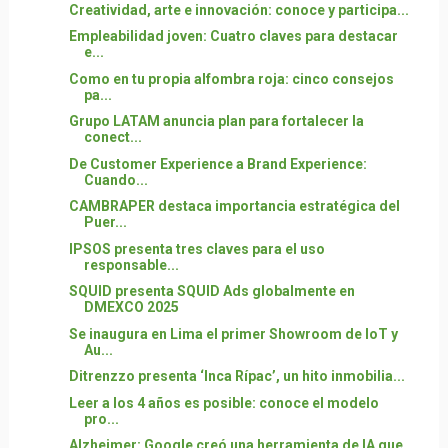
Creatividad, arte e innovación: conoce y participa...
Empleabilidad joven: Cuatro claves para destacar
e...
Como en tu propia alfombra roja: cinco consejos
pa...
Grupo LATAM anuncia plan para fortalecer la
conect...
De Customer Experience a Brand Experience:
Cuando...
CAMBRAPER destaca importancia estratégica del
Puer...
IPSOS presenta tres claves para el uso
responsable...
SQUID presenta SQUID Ads globalmente en
DMEXCO 2025
Se inaugura en Lima el primer Showroom de IoT y
Au...
Ditrenzzo presenta ‘Inca Rípac’, un hito inmobilia...
Leer a los 4 años es posible: conoce el modelo
pro...
Alzheimer: Google creó una herramienta de IA que