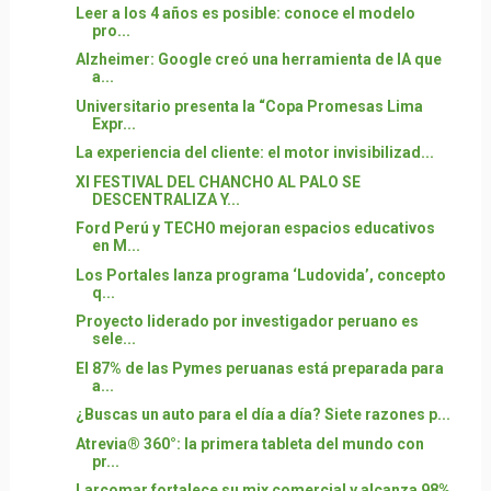
Leer a los 4 años es posible: conoce el modelo
pro...
Alzheimer: Google creó una herramienta de IA que
a...
Universitario presenta la “Copa Promesas Lima
Expr...
La experiencia del cliente: el motor invisibilizad...
XI FESTIVAL DEL CHANCHO AL PALO SE
DESCENTRALIZA Y...
Ford Perú y TECHO mejoran espacios educativos
en M...
Los Portales lanza programa ‘Ludovida’, concepto
q...
Proyecto liderado por investigador peruano es
sele...
El 87% de las Pymes peruanas está preparada para
a...
¿Buscas un auto para el día a día? Siete razones p...
Atrevia® 360°: la primera tableta del mundo con
pr...
Larcomar fortalece su mix comercial y alcanza 98%