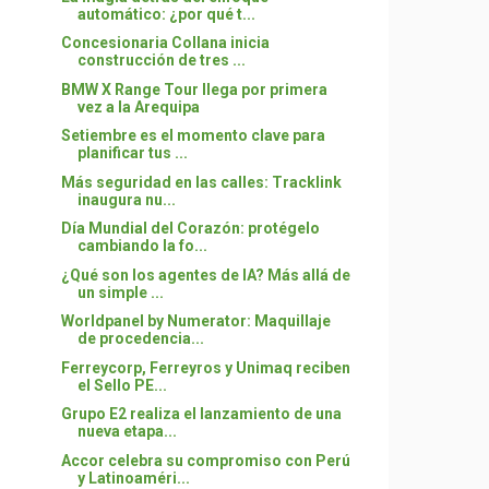
automático: ¿por qué t...
Concesionaria Collana inicia
construcción de tres ...
BMW X Range Tour llega por primera
vez a la Arequipa
Setiembre es el momento clave para
planificar tus ...
Más seguridad en las calles: Tracklink
inaugura nu...
Día Mundial del Corazón: protégelo
cambiando la fo...
¿Qué son los agentes de IA? Más allá de
un simple ...
Worldpanel by Numerator: Maquillaje
de procedencia...
Ferreycorp, Ferreyros y Unimaq reciben
el Sello PE...
Grupo E2 realiza el lanzamiento de una
nueva etapa...
Accor celebra su compromiso con Perú
y Latinoaméri...