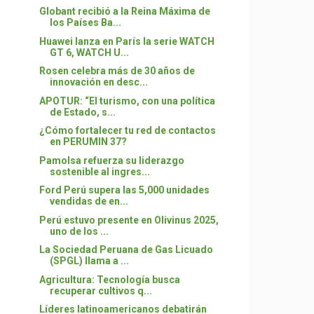
Globant recibió a la Reina Máxima de
los Países Ba...
Huawei lanza en París la serie WATCH
GT 6, WATCH U...
Rosen celebra más de 30 años de
innovación en desc...
APOTUR: “El turismo, con una política
de Estado, s...
¿Cómo fortalecer tu red de contactos
en PERUMIN 37?
Pamolsa refuerza su liderazgo
sostenible al ingres...
Ford Perú supera las 5,000 unidades
vendidas de en...
Perú estuvo presente en Olivinus 2025,
uno de los ...
La Sociedad Peruana de Gas Licuado
(SPGL) llama a ...
Agricultura: Tecnología busca
recuperar cultivos q...
Líderes latinoamericanos debatirán