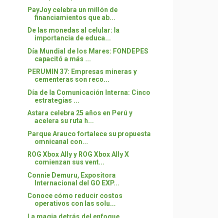
PayJoy celebra un millón de
financiamientos que ab...
De las monedas al celular: la
importancia de educa...
Día Mundial de los Mares: FONDEPES
capacitó a más ...
PERUMIN 37: Empresas mineras y
cementeras son reco...
Día de la Comunicación Interna: Cinco
estrategias ...
Astara celebra 25 años en Perú y
acelera su ruta h...
Parque Arauco fortalece su propuesta
omnicanal con...
ROG Xbox Ally y ROG Xbox Ally X
comienzan sus vent...
Connie Demuru, Expositora
Internacional del GO EXP...
Conoce cómo reducir costos
operativos con las solu...
La magia detrás del enfoque