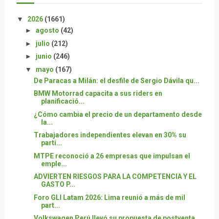
▼
2026
(1661)
►
agosto
(42)
►
julio
(212)
►
junio
(246)
▼
mayo
(167)
De Paracas a Milán: el desfile de Sergio Dávila qu...
BMW Motorrad capacita a sus riders en
planificació...
¿Cómo cambia el precio de un departamento desde
la...
Trabajadores independientes elevan en 30% su
parti...
MTPE reconoció a 26 empresas que impulsan el
emple...
ADVIERTEN RIESGOS PARA LA COMPETENCIA Y EL
GASTO P...
Foro GLI Latam 2026: Lima reunió a más de mil
part...
Volkswagen Perú llevó su propuesta de postventa