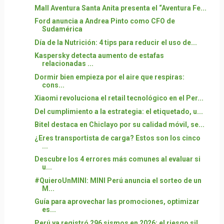
Mall Aventura Santa Anita presenta el “Aventura Fe...
Ford anuncia a Andrea Pinto como CFO de
Sudamérica
Día de la Nutrición: 4 tips para reducir el uso de...
Kaspersky detecta aumento de estafas
relacionadas ...
Dormir bien empieza por el aire que respiras:
cons...
Xiaomi revoluciona el retail tecnológico en el Per...
Del cumplimiento a la estrategia: el etiquetado, u...
Bitel destaca en Chiclayo por su calidad móvil, se...
¿Eres transportista de carga? Estos son los cinco
...
Descubre los 4 errores más comunes al evaluar si
u...
#QuieroUnMINI: MINI Perú anuncia el sorteo de un
M...
Guía para aprovechar las promociones, optimizar
es...
Perú ya registró 296 sismos en 2026: el riesgo sil...