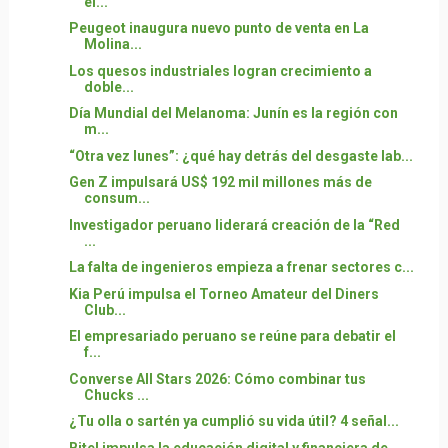
el...
Peugeot inaugura nuevo punto de venta en La
Molina...
Los quesos industriales logran crecimiento a
doble...
Día Mundial del Melanoma: Junín es la región con
m...
“Otra vez lunes”: ¿qué hay detrás del desgaste lab...
Gen Z impulsará US$ 192 mil millones más de
consum...
Investigador peruano liderará creación de la “Red
...
La falta de ingenieros empieza a frenar sectores c...
Kia Perú impulsa el Torneo Amateur del Diners
Club...
El empresariado peruano se reúne para debatir el
f...
Converse All Stars 2026: Cómo combinar tus
Chucks ...
¿Tu olla o sartén ya cumplió su vida útil? 4 señal...
Bitel impulsa la educación digital y financiera de...