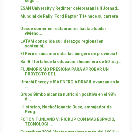
segu...
ESAN University y Redinter celebrarán la II Jornad...
Mundial de Rally: Ford Raptor T1+ hace su carrera
...
Desde comer en restaurantes hasta alquilar
viviend...
LATAM consolida su liderazgo regional en
sostenibi...
El Perú en una mordida: las burgers de provincia l...
BanBif fortalece la educación financiera de 50 muj...
FUJIMORISMO PRESIONA PARA APROBAR UN
PROYECTO DE L...
Hitachi Energy e ISA ENERGIA BRASIL avanzan en la
...
Grupo Bimbo alcanza nutrición positiva en el 98%
d...
¡Histórico, Nacho! Ignacio Buse, embajador de
Peug...
FOTON TUNLAND V: PICKUP CON MÁS ESPACIO,
TECNOLOGÍ...
CyberWow 2026: Ventas crecieron más del 169 % y