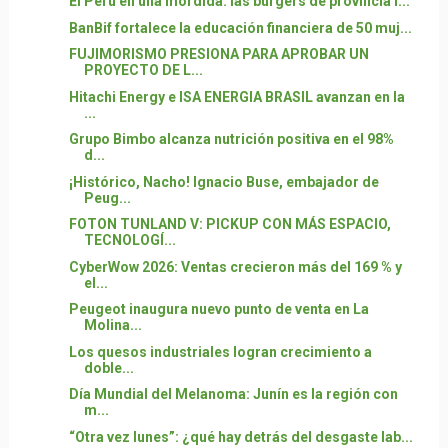
El Perú en una mordida: las burgers de provincia l...
BanBif fortalece la educación financiera de 50 muj...
FUJIMORISMO PRESIONA PARA APROBAR UN
PROYECTO DE L...
Hitachi Energy e ISA ENERGIA BRASIL avanzan en la
...
Grupo Bimbo alcanza nutrición positiva en el 98%
d...
¡Histórico, Nacho! Ignacio Buse, embajador de
Peug...
FOTON TUNLAND V: PICKUP CON MÁS ESPACIO,
TECNOLOGÍ...
CyberWow 2026: Ventas crecieron más del 169 % y
el...
Peugeot inaugura nuevo punto de venta en La
Molina...
Los quesos industriales logran crecimiento a
doble...
Día Mundial del Melanoma: Junín es la región con
m...
“Otra vez lunes”: ¿qué hay detrás del desgaste lab...