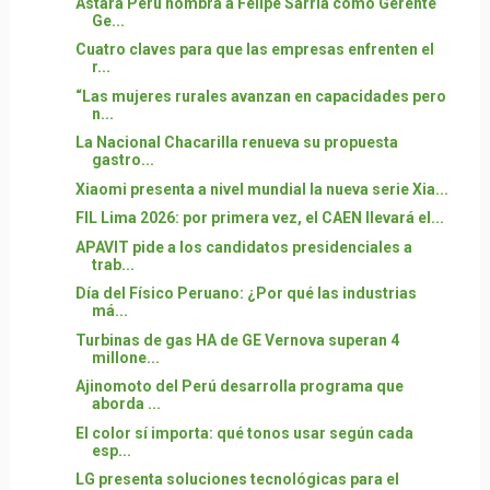
Astara Perú nombra a Felipe Sarria como Gerente
Ge...
Cuatro claves para que las empresas enfrenten el
r...
“Las mujeres rurales avanzan en capacidades pero
n...
La Nacional Chacarilla renueva su propuesta
gastro...
Xiaomi presenta a nivel mundial la nueva serie Xia...
FIL Lima 2026: por primera vez, el CAEN llevará el...
APAVIT pide a los candidatos presidenciales a
trab...
Día del Físico Peruano: ¿Por qué las industrias
má...
Turbinas de gas HA de GE Vernova superan 4
millone...
Ajinomoto del Perú desarrolla programa que
aborda ...
El color sí importa: qué tonos usar según cada
esp...
LG presenta soluciones tecnológicas para el