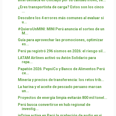
Bitel destaca en Chiclayo por su calidad móvil, se...
¿Eres transportista de carga? Estos son los cinco
...
Descubre los 4 errores más comunes al evaluar si
u...
#QuieroUnMINI: MINI Perú anuncia el sorteo de un
M...
Guía para aprovechar las promociones, optimizar
es...
Perú ya registró 296 sismos en 2026: el riesgo sil...
LATAM Airlines activó su Avión Solidario para
repa...
Papatón 2026: PepsiCo y Banco de Alimentos Perú
ce...
Minería y precios de transferencia: los retos trib...
La harina y el aceite de pescado peruano marcan
un...
Proyectos de energía limpia evitarán 800 mil tonel...
Perú busca convertirse en hub regional de
investig...
inDrive activa en Perú la grabación de audio en vi...