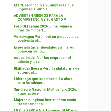
MTPE reconoció a 26 empresas que
impulsan el emple...
ADVIERTEN RIESGOS PARA LA
COMPETENCIA Y EL GASTO P...
Foro GLI Latam 2026: Lima reunió a
más de mil part...
Volkswagen Perú llevó su propuesta de
postventa of...
Especialistas ambientales y mineros
conocen los lo...
Adopción de IA en las empresas: el
talento y la re...
BlaBlaCar llega a Perú: la plataforma de
automóvil...
Liderazgo que transforma: La clave
para fortalecer...
Simulacro Nacional Multipeligro 2026:
¿qué factore...
Mujeres que pisan fuerte: cómo están
transformando...
LG OLED EVO G6: El televisor OLED más