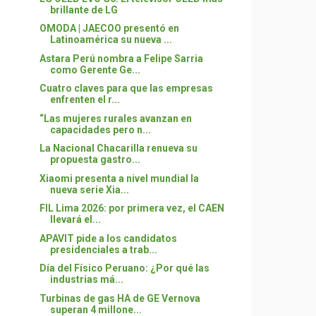
brillante de LG
OMODA | JAECOO presentó en
Latinoamérica su nueva ...
Astara Perú nombra a Felipe Sarria
como Gerente Ge...
Cuatro claves para que las empresas
enfrenten el r...
“Las mujeres rurales avanzan en
capacidades pero n...
La Nacional Chacarilla renueva su
propuesta gastro...
Xiaomi presenta a nivel mundial la
nueva serie Xia...
FIL Lima 2026: por primera vez, el CAEN
llevará el...
APAVIT pide a los candidatos
presidenciales a trab...
Día del Físico Peruano: ¿Por qué las
industrias má...
Turbinas de gas HA de GE Vernova
superan 4 millone...