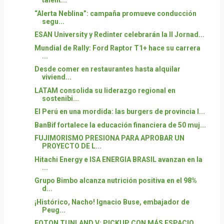
talent...
“Alerta Neblina”: campaña promueve conducción
segu...
ESAN University y Redinter celebrarán la II Jornad...
Mundial de Rally: Ford Raptor T1+ hace su carrera
...
Desde comer en restaurantes hasta alquilar
viviend...
LATAM consolida su liderazgo regional en
sostenibi...
El Perú en una mordida: las burgers de provincia l...
BanBif fortalece la educación financiera de 50 muj...
FUJIMORISMO PRESIONA PARA APROBAR UN
PROYECTO DE L...
Hitachi Energy e ISA ENERGIA BRASIL avanzan en la
...
Grupo Bimbo alcanza nutrición positiva en el 98%
d...
¡Histórico, Nacho! Ignacio Buse, embajador de
Peug...
FOTON TUNLAND V: PICKUP CON MÁS ESPACIO,