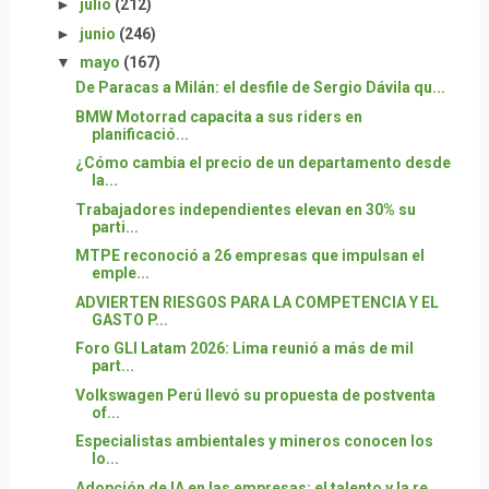
►
julio
(212)
►
junio
(246)
▼
mayo
(167)
De Paracas a Milán: el desfile de Sergio Dávila qu...
BMW Motorrad capacita a sus riders en
planificació...
¿Cómo cambia el precio de un departamento desde
la...
Trabajadores independientes elevan en 30% su
parti...
MTPE reconoció a 26 empresas que impulsan el
emple...
ADVIERTEN RIESGOS PARA LA COMPETENCIA Y EL
GASTO P...
Foro GLI Latam 2026: Lima reunió a más de mil
part...
Volkswagen Perú llevó su propuesta de postventa
of...
Especialistas ambientales y mineros conocen los
lo...
Adopción de IA en las empresas: el talento y la re...