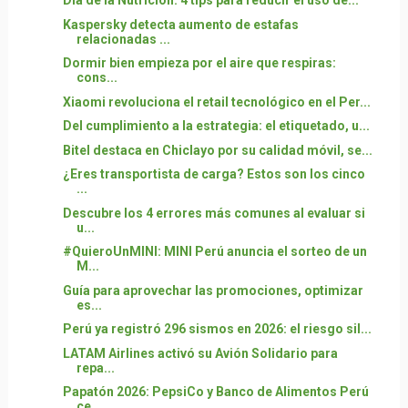
Día de la Nutrición: 4 tips para reducir el uso de...
Kaspersky detecta aumento de estafas
relacionadas ...
Dormir bien empieza por el aire que respiras:
cons...
Xiaomi revoluciona el retail tecnológico en el Per...
Del cumplimiento a la estrategia: el etiquetado, u...
Bitel destaca en Chiclayo por su calidad móvil, se...
¿Eres transportista de carga? Estos son los cinco
...
Descubre los 4 errores más comunes al evaluar si
u...
#QuieroUnMINI: MINI Perú anuncia el sorteo de un
M...
Guía para aprovechar las promociones, optimizar
es...
Perú ya registró 296 sismos en 2026: el riesgo sil...
LATAM Airlines activó su Avión Solidario para
repa...
Papatón 2026: PepsiCo y Banco de Alimentos Perú
ce...