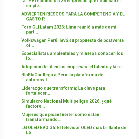
MTPE reconoció a 26 empresas que impulsan el
emple...
ADVIERTEN RIESGOS PARA LA COMPETENCIA Y EL
GASTO P...
Foro GLI Latam 2026: Lima reunió a más de mil
part...
Volkswagen Perú llevó su propuesta de postventa
of...
Especialistas ambientales y mineros conocen los
lo...
Adopción de IA en las empresas: el talento y la re...
BlaBlaCar llega a Perú: la plataforma de
automóvil...
Liderazgo que transforma: La clave para
fortalecer...
Simulacro Nacional Multipeligro 2026: ¿qué
factore...
Mujeres que pisan fuerte: cómo están
transformando...
LG OLED EVO G6: El televisor OLED más brillante de
LG