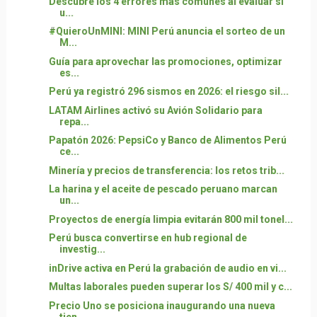
Descubre los 4 errores más comunes al evaluar si
u...
#QuieroUnMINI: MINI Perú anuncia el sorteo de un
M...
Guía para aprovechar las promociones, optimizar
es...
Perú ya registró 296 sismos en 2026: el riesgo sil...
LATAM Airlines activó su Avión Solidario para
repa...
Papatón 2026: PepsiCo y Banco de Alimentos Perú
ce...
Minería y precios de transferencia: los retos trib...
La harina y el aceite de pescado peruano marcan
un...
Proyectos de energía limpia evitarán 800 mil tonel...
Perú busca convertirse en hub regional de
investig...
inDrive activa en Perú la grabación de audio en vi...
Multas laborales pueden superar los S/ 400 mil y c...
Precio Uno se posiciona inaugurando una nueva
tien...