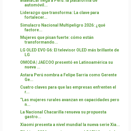
BlaBlaCar llega a Perú: la plataforma de
automóvil...
Liderazgo que transforma: La clave para
fortalecer...
Simulacro Nacional Multipeligro 2026: ¿qué
factore...
Mujeres que pisan fuerte: cómo están
transformando...
LG OLED EVO G6: El televisor OLED más brillante de
LG
OMODA | JAECOO presentó en Latinoamérica su
nueva ...
Astara Perú nombra a Felipe Sarria como Gerente
Ge...
Cuatro claves para que las empresas enfrenten el
r...
“Las mujeres rurales avanzan en capacidades pero
n...
La Nacional Chacarilla renueva su propuesta
gastro...
Xiaomi presenta a nivel mundial la nueva serie Xia...