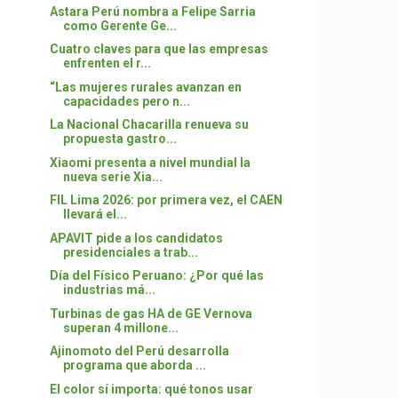
Astara Perú nombra a Felipe Sarria
como Gerente Ge...
Cuatro claves para que las empresas
enfrenten el r...
“Las mujeres rurales avanzan en
capacidades pero n...
La Nacional Chacarilla renueva su
propuesta gastro...
Xiaomi presenta a nivel mundial la
nueva serie Xia...
FIL Lima 2026: por primera vez, el CAEN
llevará el...
APAVIT pide a los candidatos
presidenciales a trab...
Día del Físico Peruano: ¿Por qué las
industrias má...
Turbinas de gas HA de GE Vernova
superan 4 millone...
Ajinomoto del Perú desarrolla
programa que aborda ...
El color sí importa: qué tonos usar