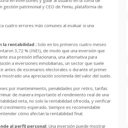
oría en inversiones y guiar al usuario en la toma de
 en gestión patrimonial y CEO de Finniu, plataforma de
fica cuatro errores más comunes al evaluar si una
n la rentabilidad :
Solo en los primeros cuatro meses
entaron 3,72 % (INEI), de modo que una inversión que
Ante esa presión inflacionaria, una alternativa para
ción a inversiones inmobiliarias, un sector que suele
ente antes de escenarios electorales o durante el primer
 mostrado una apreciación sostenida del valor del suelo.
nes por mantenimiento, penalidades por retiro, tarifas
sminuir de manera importante el rendimiento real de una
abilidad neta, no solo la rentabilidad ofrecida, y verificar
del crecimiento esperado. Siempre es recomendable
ntender cómo afectan la rentabilidad final.
nde al perfil personal:
Una inversión puede mostrar