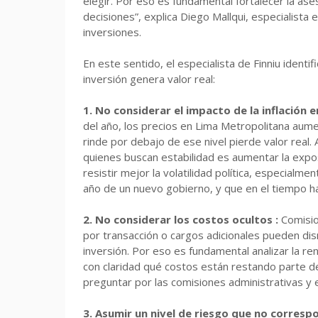
elegir. Por eso es fundamental fortalecer la ases
decisiones”, explica Diego Mallqui, especialista
inversiones.
En este sentido, el especialista de Finniu identi
inversión genera valor real:
1. No considerar el impacto de la inflación e
del año, los precios en Lima Metropolitana aum
rinde por debajo de ese nivel pierde valor real. 
quienes buscan estabilidad es aumentar la exposi
resistir mejor la volatilidad política, especialm
año de un nuevo gobierno, y que en el tiempo ha
2. No considerar los costos ocultos :
Comisio
por transacción o cargos adicionales pueden di
inversión. Por eso es fundamental analizar la rent
con claridad qué costos están restando parte 
preguntar por las comisiones administrativas y e
3. Asumir un nivel de riesgo que no correspo