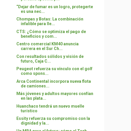
“Dejar de fumar es un logro, protegerte
es una nec...
Chompas y Botas: La combinación
infalible para lle...
CTS: ¿Cómo se optimiza el pago de
beneficios y com...
Centro comercial KM40 anuncia
carrera en el Sur Ch...
Con resultados sólidos y visión de
futuro, Caja C...
Peugeot refuerza su vínculo con el golf
como spons...
Arca Continental incorpora nueva flota
de camiones...
Más jóvenes y adultos mayores confían
en las plata...
Huanchaco tendrá un nuevo muelle
turístico
Essity refuerza su compromiso con la
dignidad y la...
Un MBA para el futuro: cómo el Tech