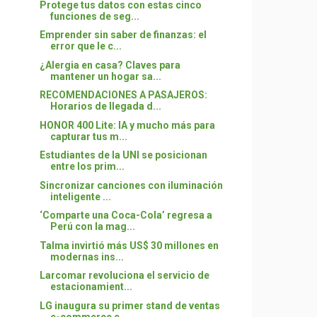
Protege tus datos con estas cinco
funciones de seg...
Emprender sin saber de finanzas: el
error que le c...
¿Alergia en casa? Claves para
mantener un hogar sa...
RECOMENDACIONES A PASAJEROS:
Horarios de llegada d...
HONOR 400 Lite: IA y mucho más para
capturar tus m...
Estudiantes de la UNI se posicionan
entre los prim...
Sincronizar canciones con iluminación
inteligente ...
‘Comparte una Coca-Cola’ regresa a
Perú con la mag...
Talma invirtió más US$ 30 millones en
modernas ins...
Larcomar revoluciona el servicio de
estacionamient...
LG inaugura su primer stand de ventas
e-commerce e...