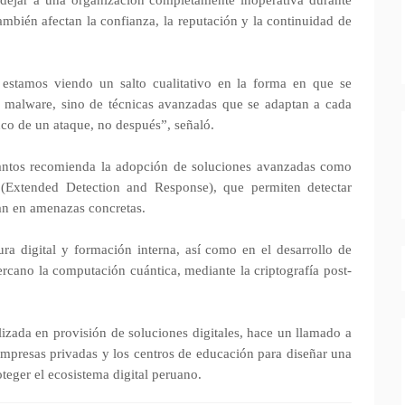
dejar a una organización completamente inoperativa durante
mbién afectan la confianza, la reputación y la continuidad de
 estamos viendo un salto cualitativo en la forma en que se
e malware, sino de técnicas avanzadas que se adaptan a cada
nco de un ataque, no después”, señaló.
Santos recomienda la adopción de soluciones avanzadas como
Extended Detection and Response), que permiten detectar
an en amenazas concretas.
ura digital y formación interna, así como en el desarrollo de
 cercano la computación cuántica, mediante la criptografía post-
lizada en provisión de soluciones digitales, hace un llamado a
s empresas privadas y los centros de educación para diseñar una
teger el ecosistema digital peruano.