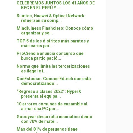
CELEBREMOS JUNTOS LOS 41 AÑOS DE
KFC EN EL PERÚ Y ...
Sumtec, Huawei & Optical Network
refuerzan su comp...
Mindfulness Financiero: Conoce cómo
organizar y se...
TOP 5 de los distritos más baratos y
más caros par...
ProCiencia anuncia concurso que
busca participació...
Norma que limita las tercerizaciones
es ilegal e i...
QuéEstudiar: Conoce Edtech que está
democratizando...
“Regreso a clases 2022”: HyperX
presenta el equipa...
10 errores comunes de ensamble al
armar una PC por...
Goodyear desarrolla neumático demo
con 70% de mate...
Más del 81% de peruanos tiene