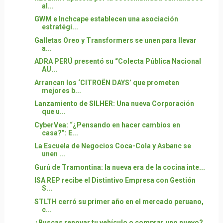
al...
GWM e Inchcape establecen una asociación
estratégi...
Galletas Oreo y Transformers se unen para llevar
a...
ADRA PERÚ presentó su “Colecta Pública Nacional
AU...
Arrancan los ‘CITROËN DAYS’ que prometen
mejores b...
Lanzamiento de SILHER: Una nueva Corporación
que u...
CyberVea: “¿Pensando en hacer cambios en
casa?”: E...
La Escuela de Negocios Coca-Cola y Asbanc se
unen ...
Gurú de Tramontina: la nueva era de la cocina inte...
ISA REP recibe el Distintivo Empresa con Gestión
S...
STLTH cerró su primer año en el mercado peruano,
c...
¿Buscas renovar tu vehículo o comprar uno nuevo?