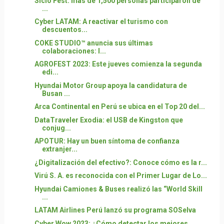
Siclo Fest: más de 1,500 personas participaron de
...
Cyber LATAM: A reactivar el turismo con
descuentos...
COKE STUDIO™ anuncia sus últimas
colaboraciones: I...
AGROFEST 2023: Este jueves comienza la segunda
edi...
Hyundai Motor Group apoya la candidatura de
Busan ...
Arca Continental en Perú se ubica en el Top 20 del...
DataTraveler Exodia: el USB de Kingston que
conjug...
APOTUR: Hay un buen síntoma de confianza
extranjer...
¿Digitalización del efectivo?: Conoce cómo es la r...
Virú S. A. es reconocida con el Primer Lugar de Lo...
Hyundai Camiones & Buses realizó las “World Skill
...
LATAM Airlines Perú lanzó su programa SOSelva
Cyber Wow 2023: ¿Cómo detectar los mejores