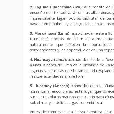
2. Laguna Huacachina (Ica):
al suroeste de L
ensueño que te cautivará con sus altas dunas 
impresionante lugar, podrás disfrutar de ba
paseos en tubulares y las inigualables puestas d
3. Marcahuasi (Lima):
aproximadamente a 90 k
Huarochirí, podrás descubrir esta majest
naturalmente que ofrecen la oportunidad 
sorprendentes y, en especial, vivir de una experi
4. Huancaya (Lima):
ubicado dentro de la Reser
a unas 8 horas de Lima en la provincia de Ya
lagunas y cataratas que brillan con el resplandor
realizar actividades al aire libre.
5. Huarmey (Ancash):
conocida como la “Ciudad
horas Lima, encontrarás este lugar que ofrece
suculentos platos marinos que están para chupa
sol, el mar y la deliciosa gastronomía local.
Antes de comenzar una nueva aventura junto a