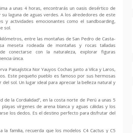
ima a unas 4 horas, encontrarás un oasis desértico de
y su laguna de aguas verdes. A los alrededores de este
res y actividades emocionantes como el sandboarding,
e sol.
ilómetros, entre las montañas de San Pedro de Casta-
uosa meseta rodeada de montañas y rocas talladas
de conectarse con la naturaleza, explorar figuras
encia única.
va Paisajística Nor Yauyos Cochas junto a Vilca y Laros,
uyos. Este pequeño pueblo es famoso por sus hermosas
 del sol. Un lugar ideal para apreciar la belleza natural y
 de la Cordialidad”, en la costa norte de Perú a unas 5
 playas vírgenes de arena blanca y aguas cálidas y los
rse los dedos. Es el destino perfecto para disfrutar del
 la familia, recuerda que los modelos C4 Cactus y C5