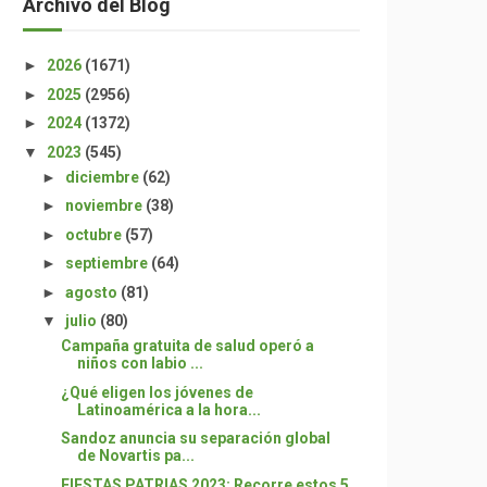
Archivo del Blog
►
2026
(1671)
►
2025
(2956)
►
2024
(1372)
▼
2023
(545)
►
diciembre
(62)
►
noviembre
(38)
►
octubre
(57)
►
septiembre
(64)
►
agosto
(81)
▼
julio
(80)
Campaña gratuita de salud operó a
niños con labio ...
¿Qué eligen los jóvenes de
Latinoamérica a la hora...
Sandoz anuncia su separación global
de Novartis pa...
FIESTAS PATRIAS 2023: Recorre estos 5