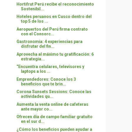
Hortifrut Perú recibe el reconocimiento
Sostenibil...
Hoteles peruanos en Cusco dentro del
top 5 de los ...
Aeropuertos del Perú firma contrato
con el Consorc...
Gastronomía: 4 experiencias para
disfrutar del fin...
Aprovecha al máximo tu gratificación: 6
estrategia...
“Encuentra celulares, televisores y
laptops a los ...
Emprendedores: Conoce los 3
beneficios que te brin...
Corona Sunsets Sessions: Conoce las
actividades qu...
Aumenta la venta online de cafeteras
ante mayor co...
Ofrecen día de campo familiar gratuito
en el sur d...
¿Cómo los beneficios pueden ayudar a