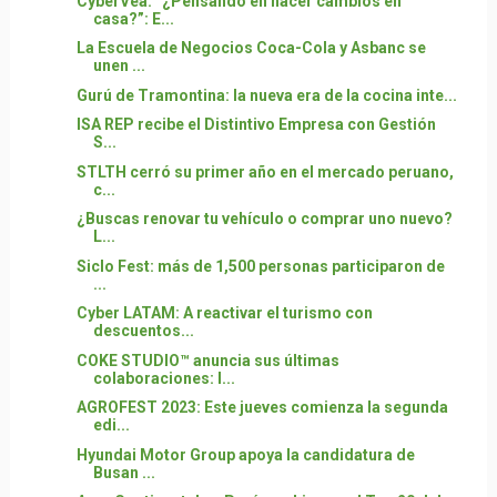
CyberVea: “¿Pensando en hacer cambios en
casa?”: E...
La Escuela de Negocios Coca-Cola y Asbanc se
unen ...
Gurú de Tramontina: la nueva era de la cocina inte...
ISA REP recibe el Distintivo Empresa con Gestión
S...
STLTH cerró su primer año en el mercado peruano,
c...
¿Buscas renovar tu vehículo o comprar uno nuevo?
L...
Siclo Fest: más de 1,500 personas participaron de
...
Cyber LATAM: A reactivar el turismo con
descuentos...
COKE STUDIO™ anuncia sus últimas
colaboraciones: I...
AGROFEST 2023: Este jueves comienza la segunda
edi...
Hyundai Motor Group apoya la candidatura de
Busan ...