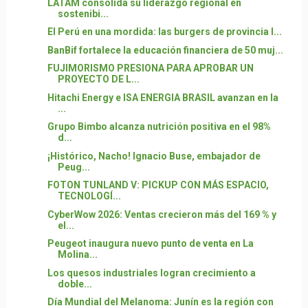
LATAM consolida su liderazgo regional en
sostenibi...
El Perú en una mordida: las burgers de provincia l...
BanBif fortalece la educación financiera de 50 muj...
FUJIMORISMO PRESIONA PARA APROBAR UN
PROYECTO DE L...
Hitachi Energy e ISA ENERGIA BRASIL avanzan en la
...
Grupo Bimbo alcanza nutrición positiva en el 98%
d...
¡Histórico, Nacho! Ignacio Buse, embajador de
Peug...
FOTON TUNLAND V: PICKUP CON MÁS ESPACIO,
TECNOLOGÍ...
CyberWow 2026: Ventas crecieron más del 169 % y
el...
Peugeot inaugura nuevo punto de venta en La
Molina...
Los quesos industriales logran crecimiento a
doble...
Día Mundial del Melanoma: Junín es la región con