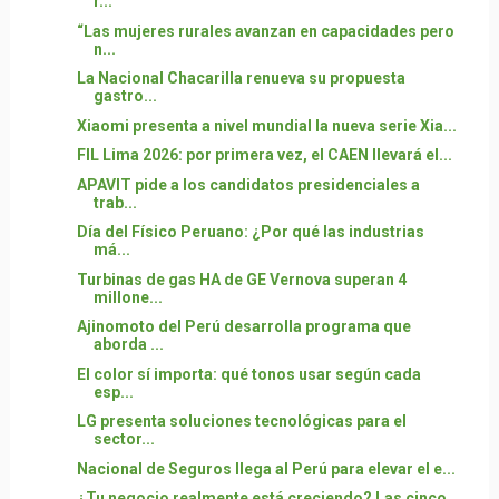
r...
“Las mujeres rurales avanzan en capacidades pero
n...
La Nacional Chacarilla renueva su propuesta
gastro...
Xiaomi presenta a nivel mundial la nueva serie Xia...
FIL Lima 2026: por primera vez, el CAEN llevará el...
APAVIT pide a los candidatos presidenciales a
trab...
Día del Físico Peruano: ¿Por qué las industrias
má...
Turbinas de gas HA de GE Vernova superan 4
millone...
Ajinomoto del Perú desarrolla programa que
aborda ...
El color sí importa: qué tonos usar según cada
esp...
LG presenta soluciones tecnológicas para el
sector...
Nacional de Seguros llega al Perú para elevar el e...
¿Tu negocio realmente está creciendo? Las cinco