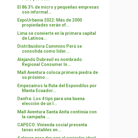
El 86.3% de micro y pequeñas empresas
son informal...
ExpoUrbania 2022: Más de 2000
propiedades serán of...
Lima se convierte en la primera capital
de Latinoa...
Distribuidora Cummins Perú se
consolida como líder...
Alejando Dubreuil es nombrado
Regional Consumer In...
Mall Aventura coloca primera piedra de
su próximo ...
Empezamos la Ruta del Espondilus por
Manta Ecuador...
Danfra: Los 4 tips para una buena
elección de un l...
Mall Aventura Santa Anita continúa con
la campaña ...
CAPECO: Vivienda social presenta
tasas estables en...
4 claves para dar con el auricular ideal