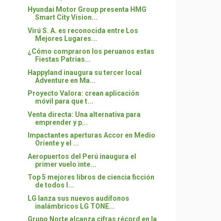
Hyundai Motor Group presenta HMG
Smart City Vision...
Virú S. A. es reconocida entre Los
Mejores Lugares...
¿Cómo compraron los peruanos estas
Fiestas Patrias...
Happyland inaugura su tercer local
Adventure en Ma...
Proyecto Valora: crean aplicación
móvil para que t...
Venta directa: Una alternativa para
emprender y p...
Impactantes aperturas Accor en Medio
Oriente y el ...
Aeropuertos del Perú inaugura el
primer vuelo inte...
Top 5 mejores libros de ciencia ficción
de todos l...
LG lanza sus nuevos audífonos
inalámbricos LG TONE...
Grupo Norte alcanza cifras récord en la