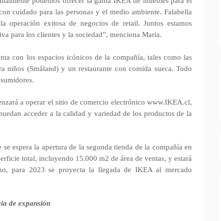
finalmente podemos ofrecer la gama IKEA de muebles para el
con cuidado para las personas y el medio ambiente. Falabella
la operación exitosa de negocios de retail. Juntos estamos
iva para los clientes y la sociedad”, menciona Maria.
ta con los espacios icónicos de la compañía, tales como las
ra niños (Småland) y un restaurante con comida sueca. Todo
nsumidores.
enzará a operar el sitio de comercio electrónico www.IKEA.cl,
 puedan acceder a la calidad y variedad de los productos de la
e se espera la apertura de la segunda tienda de la compañía en
erficie total, incluyendo
15.000 m2 de área de ventas, y estará
smo, para 2023 se proyecta la llegada de IKEA al mercado
gia de expansión