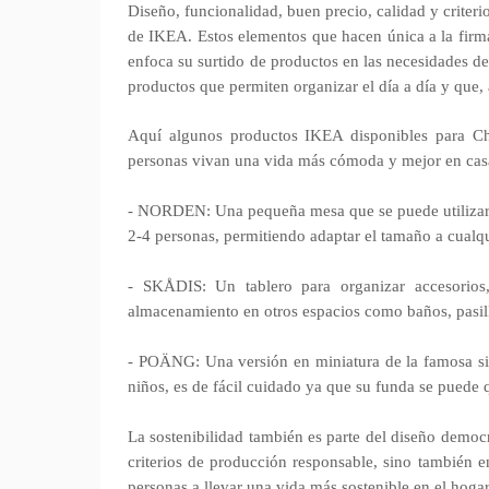
Diseño, funcionalidad, buen precio, calidad y criteri
de IKEA. Estos elementos que hacen única a la firm
enfoca su surtido de productos en las necesidades d
productos que permiten organizar el día a día y que
Aquí algunos productos IKEA disponibles para Ch
personas vivan una vida más cómoda y mejor en cas
- NORDEN: Una pequeña mesa que se puede utilizar en
2-4 personas, permitiendo adaptar el tamaño a cualq
- SKÅDIS: Un tablero para organizar accesorios, 
almacenamiento en otros espacios como baños, pasil
- POÄNG: Una versión en miniatura de la famosa sil
niños, es de fácil cuidado ya que su funda se puede 
La sostenibilidad también es parte del diseño democrá
criterios de producción responsable, sino también e
personas a llevar una vida más sostenible en el hogar