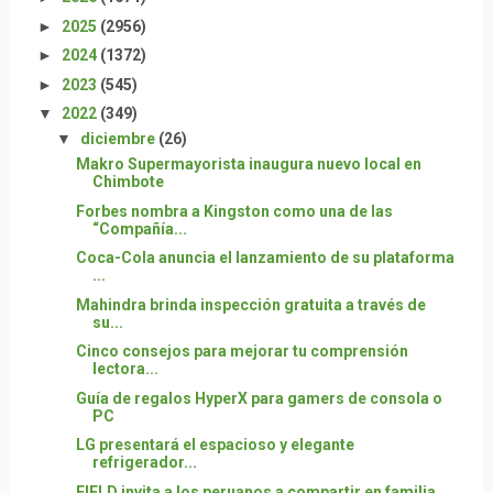
►
2025
(2956)
►
2024
(1372)
►
2023
(545)
▼
2022
(349)
▼
diciembre
(26)
Makro Supermayorista inaugura nuevo local en
Chimbote
Forbes nombra a Kingston como una de las
“Compañía...
Coca-Cola anuncia el lanzamiento de su plataforma
...
Mahindra brinda inspección gratuita a través de
su...
Cinco consejos para mejorar tu comprensión
lectora...
Guía de regalos HyperX para gamers de consola o
PC
LG presentará el espacioso y elegante
refrigerador...
FIELD invita a los peruanos a compartir en familia...