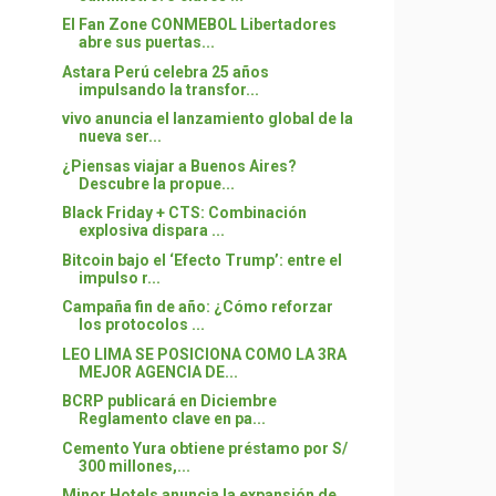
El Fan Zone CONMEBOL Libertadores
abre sus puertas...
Astara Perú celebra 25 años
impulsando la transfor...
vivo anuncia el lanzamiento global de la
nueva ser...
¿Piensas viajar a Buenos Aires?
Descubre la propue...
Black Friday + CTS: Combinación
explosiva dispara ...
Bitcoin bajo el ‘Efecto Trump’: entre el
impulso r...
Campaña fin de año: ¿Cómo reforzar
los protocolos ...
LEO LIMA SE POSICIONA COMO LA 3RA
MEJOR AGENCIA DE...
BCRP publicará en Diciembre
Reglamento clave en pa...
Cemento Yura obtiene préstamo por S/
300 millones,...
Minor Hotels anuncia la expansión de