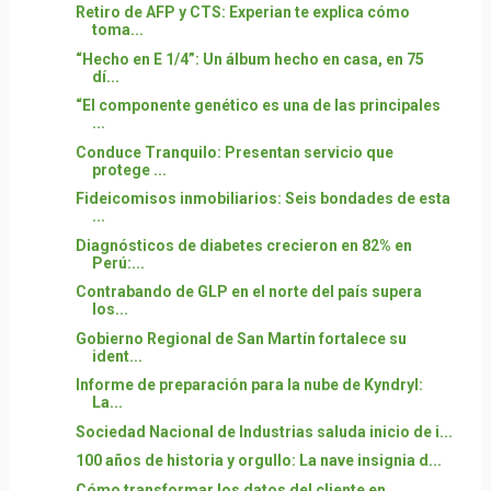
Retiro de AFP y CTS: Experian te explica cómo
toma...
“Hecho en E 1/4”: Un álbum hecho en casa, en 75
dí...
“El componente genético es una de las principales
...
Conduce Tranquilo: Presentan servicio que
protege ...
Fideicomisos inmobiliarios: Seis bondades de esta
...
Diagnósticos de diabetes crecieron en 82% en
Perú:...
Contrabando de GLP en el norte del país supera
los...
Gobierno Regional de San Martín fortalece su
ident...
Informe de preparación para la nube de Kyndryl:
La...
Sociedad Nacional de Industrias saluda inicio de i...
100 años de historia y orgullo: La nave insignia d...
Cómo transformar los datos del cliente en