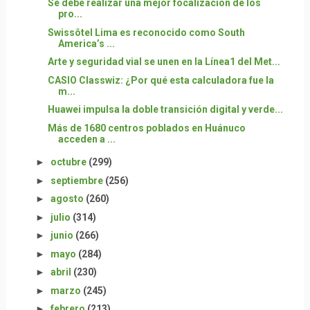
Se debe realizar una mejor focalización de los
pro...
Swissôtel Lima es reconocido como South
America’s ...
Arte y seguridad vial se unen en la Línea1 del Met...
CASIO Classwiz: ¿Por qué esta calculadora fue la
m...
Huawei impulsa la doble transición digital y verde...
Más de 1680 centros poblados en Huánuco
acceden a ...
►
octubre
(299)
►
septiembre
(256)
►
agosto
(260)
►
julio
(314)
►
junio
(266)
►
mayo
(284)
►
abril
(230)
►
marzo
(245)
►
febrero
(213)