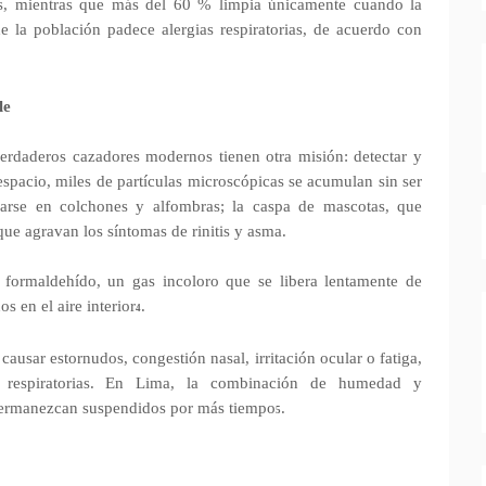
s, mientras que más del 60 % limpia únicamente cuando la
e la población padece alergias respiratorias, de acuerdo con
le
erdaderos cazadores modernos tienen otra misión: detectar y
espacio, miles de partículas microscópicas se acumulan sin ser
rarse en colchones y alfombras; la caspa de mascotas, que
que agravan los síntomas de rinitis y asma.
formaldehído, un gas incoloro que se libera lentamente de
s en el aire interior
.
4
ausar estornudos, congestión nasal, irritación ocular o fatiga,
s respiratorias. En Lima, la combinación de humedad y
permanezcan suspendidos por más tiempo
.
5