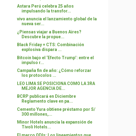
Astara Perú celebra 25 años
impulsando la transfor...
vivo anuncia el lanzamiento global de la
nueva ser...
¿Piensas viajar a Buenos Aires?
Descubre la propue...
Black Friday + CTS: Combinación
explosiva dispara ...
Bitcoin bajo el ‘Efecto Trump’: entre el
impulso r...
Campaña fin de año: ¿Cómo reforzar
los protocolos ...
LEO LIMA SE POSICIONA COMO LA 3RA
MEJOR AGENCIA DE...
BCRP publicará en Diciembre
Reglamento clave en pa...
Cemento Yura obtiene préstamo por S/
300 millones,...
Minor Hotels anuncia la expansión de
Tivoli Hotels...
El marco ODIs: Los lineamientos que