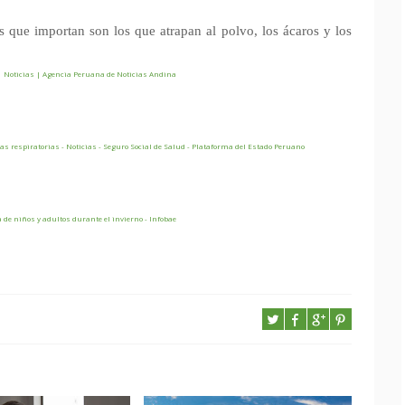
 que importan son los que atrapan al polvo, los ácaros y los
 | Noticias | Agencia Peruana de Noticias Andina
as respiratorias - Noticias - Seguro Social de Salud - Plataforma del Estado Peruano
 de niños y adultos durante el invierno - Infobae