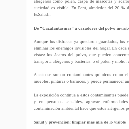
alérgenos como polen, caspa de mascotas y ácaro
suciedad es visible. En Perú, alrededor del 20 % d
EsSalud
.
3
De “Cazafantasmas” a cazadores del polvo invisib
Aunque los disfraces ya quedaron guardados, los v
eliminar los enemigos invisibles del hogar. En cada 
vistas: los ácaros del polvo, que pueden concent
transporta alérgenos y bacterias; o el polen y moho, 
A esto se suman contaminantes químicos como el 
muebles, pinturas o barnices, y puede permanecer año
La exposición continua a estos contaminantes puede c
y en personas sensibles, agravar enfermedade
contaminación ambiental hace que estos alérgenos 
Salud y prevención: limpiar más allá de lo visible