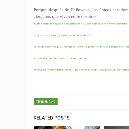
Porque, después de Halloween, los únicos cazadores
alérgenos que viven entre nosotros.
1:
Lima recibe la llegada del invierno con 100 % de humedad en diversos distritos
2:
Dyson.co.uk | The Dyson Global Dust Study 2023
3:
EsSalud advierte que alrededor del 20% de la población peruana padece de alergi
4:
Formaldehyde: the invisible indoor pollutant
5:
Polvo, humedad y frío: cómo el clima limeño pone en riesgo la salud respiratoria
TENDENCIAS
RELATED POSTS