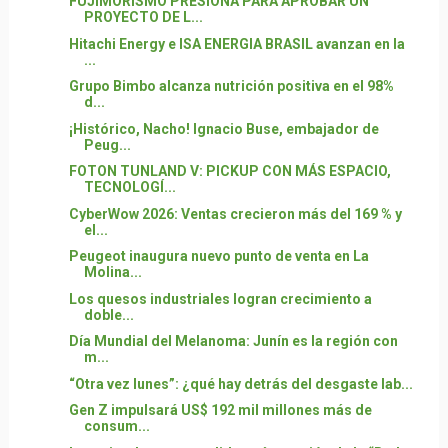
FUJIMORISMO PRESIONA PARA APROBAR UN
PROYECTO DE L...
Hitachi Energy e ISA ENERGIA BRASIL avanzan en la
...
Grupo Bimbo alcanza nutrición positiva en el 98%
d...
¡Histórico, Nacho! Ignacio Buse, embajador de
Peug...
FOTON TUNLAND V: PICKUP CON MÁS ESPACIO,
TECNOLOGÍ...
CyberWow 2026: Ventas crecieron más del 169 % y
el...
Peugeot inaugura nuevo punto de venta en La
Molina...
Los quesos industriales logran crecimiento a
doble...
Día Mundial del Melanoma: Junín es la región con
m...
“Otra vez lunes”: ¿qué hay detrás del desgaste lab...
Gen Z impulsará US$ 192 mil millones más de
consum...