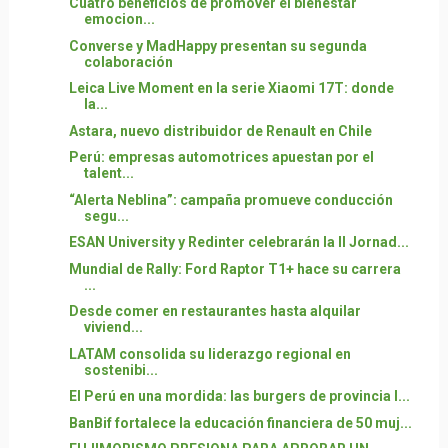
Cuatro beneficios de promover el bienestar
emocion...
Converse y MadHappy presentan su segunda
colaboración
Leica Live Moment en la serie Xiaomi 17T: donde
la...
Astara, nuevo distribuidor de Renault en Chile
Perú: empresas automotrices apuestan por el
talent...
“Alerta Neblina”: campaña promueve conducción
segu...
ESAN University y Redinter celebrarán la II Jornad...
Mundial de Rally: Ford Raptor T1+ hace su carrera
...
Desde comer en restaurantes hasta alquilar
viviend...
LATAM consolida su liderazgo regional en
sostenibi...
El Perú en una mordida: las burgers de provincia l...
BanBif fortalece la educación financiera de 50 muj...