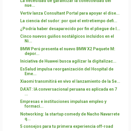
La necesidad de garantizar la conectividad del
nue...
Vertiv lanza Consultant Portal para apoyar el dise...
La ciencia del sudor: por qué el entretiempo defi...
¿Podría haber desaparecido por fin el pliegue de l...
Cinco nuevos guiños nostálgicos incluidos en el
Ni...
BMW Perú presenta el nuevo BMW X2 Paquete M:
depor...
Iniciativa de Huawei busca agilizar la digitalizac...
EsSalud impulsa reorganización del Hospital de
Eme...
Xiaomi transmitirá en vivo el lanzamiento de la Se...
DA’AT: IA conversacional peruana es aplicada en 7
...
Empresas e instituciones impulsan empleo y
formaci...
Notworking: la startup comedy de Nacho Navarrete
q...
5 consejos para tu primera experiencia off-road