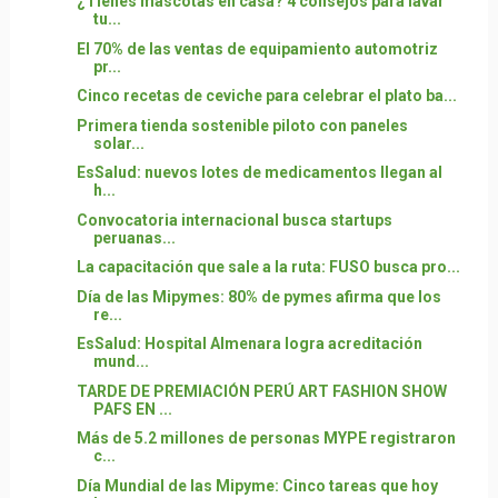
¿Tienes mascotas en casa? 4 consejos para lavar
tu...
El 70% de las ventas de equipamiento automotriz
pr...
Cinco recetas de ceviche para celebrar el plato ba...
Primera tienda sostenible piloto con paneles
solar...
EsSalud: nuevos lotes de medicamentos llegan al
h...
Convocatoria internacional busca startups
peruanas...
La capacitación que sale a la ruta: FUSO busca pro...
Día de las Mipymes: 80% de pymes afirma que los
re...
EsSalud: Hospital Almenara logra acreditación
mund...
TARDE DE PREMIACIÓN PERÚ ART FASHION SHOW
PAFS EN ...
Más de 5.2 millones de personas MYPE registraron
c...
Día Mundial de las Mipyme: Cinco tareas que hoy