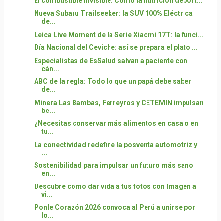
El combustible invisible: Cómo la nutrición deport...
Nueva Subaru Trailseeker: la SUV 100% Eléctrica
de...
Leica Live Moment de la Serie Xiaomi 17T: la funci...
Día Nacional del Ceviche: así se prepara el plato ...
Especialistas de EsSalud salvan a paciente con
cán...
ABC de la regla: Todo lo que un papá debe saber
de...
Minera Las Bambas, Ferreyros y CETEMIN impulsan
be...
¿Necesitas conservar más alimentos en casa o en
tu...
La conectividad redefine la posventa automotriz y
...
Sostenibilidad para impulsar un futuro más sano
en...
Descubre cómo dar vida a tus fotos con Imagen a
vi...
Ponle Corazón 2026 convoca al Perú a unirse por
lo...