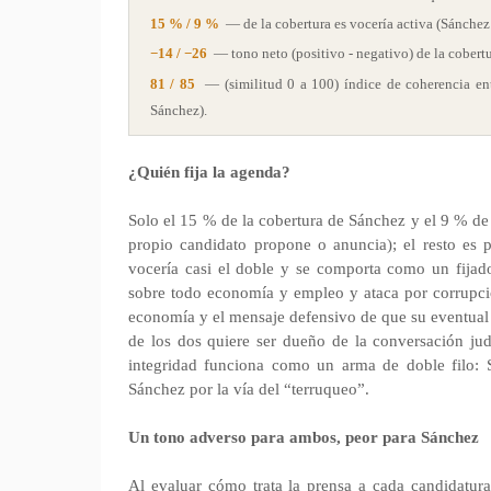
15 % / 9 %
— de la cobertura es vocería activa (Sánchez
−14 / −26
— tono neto (positivo - negativo) de la cobert
81 / 85
— (similitud 0 a 100) índice de coherencia en
Sánchez).
¿Quién fija la agenda?
Solo el 15 % de la cobertura de Sánchez y el 9 % de 
propio candidato propone o anuncia); el resto es p
vocería casi el doble y se comporta como un fija
sobre todo economía y empleo y ataca por corrupción
economía y el mensaje defensivo de que su eventual
de los dos quiere ser dueño de la conversación jud
integridad funciona como un arma de doble filo: S
Sánchez por la vía del “terruqueo”.
Un tono adverso para ambos, peor para Sánchez
Al evaluar cómo trata la prensa a cada candidatura