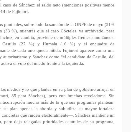
 caso de Sánchez; el saldo neto (menciones positivas menos
−14 de Fujimori.
tos puntuales, sobre todo la sanción de la ONPE de mayo (31%
n (33 %), mientras que el caso Cócteles, ya archivado, pesa
nchez, en cambio, proviene de múltiples frentes simultáneos:
on Castillo (27 %) y Humala (16 %) y el encuadre de
nante de cada uno queda nítida: Fujimori aparece como una
 autoritarismo y Sánchez como “el candidato de Castillo, del
ctiva el voto del miedo frente a la izquierda.
n los medios y lo que plantea en su plan de gobierno arroja, en
imori, 85 para Sánchez), pero con brechas reveladoras. Sin
anticorrupción mucho más de lo que sus programas plantean.
e su plan apenas la aborda y subutiliza su mayor fortaleza
as concretas que rinden electoralmente—. Sánchez mantiene un
 pero deja relegadas prioridades centrales de su programa,