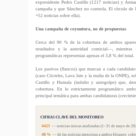
expresidente Pedro Castillo (1217 noticias) y Ant
campaña y que Sánchez no controla. El círculo de F
+52 noticias sobre ella).
Una campaña de coyuntura, no de propuestas
Cerca del 90 % de la cobertura de ambos aparec
resultados y la autoridad comicial—, mientras 
programáticas representan apenas el 3,8 % del total.
Los pasivos (flancos) que marcan a cada candidato s
(caso Cócteles, Lava Jato y la multa de la ONPE), s
Castillo y Humala (indulto y autogolpe) que, de
cobertura. En lo estrictamente programático amb
principal temática para ambas candidaturas (crecimi
CIFRAS CLAVE DEL MONITOREO
4425
— noticias únicas analizadas (1–31 de mayo de 20
48 %
— de las noticias menciona a ambos bloques: cober