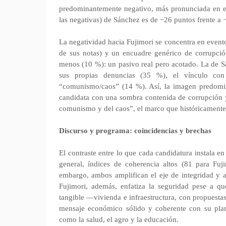
predominantemente negativo, más pronunciada en el
las negativas) de Sánchez es de −26 puntos frente a 
La negatividad hacia Fujimori se concentra en even
de sus notas) y un encuadre genérico de corrupció
menos (10 %): un pasivo real pero acotado. La de Sá
sus propias denuncias (35 %), el vínculo c
“comunismo/caos” (14 %). Así, la imagen predomi
candidata con una sombra contenida de corrupción y
comunismo y del caos”, el marco que históricamente a
Discurso y programa: coincidencias y brechas
El contraste entre lo que cada candidatura instala e
general, índices de coherencia altos (81 para Fuj
embargo, ambos amplifican el eje de integridad y 
Fujimori, además, enfatiza la seguridad pese a qu
tangible —vivienda e infraestructura, con propuest
mensaje económico sólido y coherente con su plan,
como la salud, el agro y la educación.