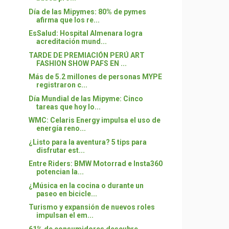
Día de las Mipymes: 80% de pymes
afirma que los re...
EsSalud: Hospital Almenara logra
acreditación mund...
TARDE DE PREMIACIÓN PERÚ ART
FASHION SHOW PAFS EN ...
Más de 5.2 millones de personas MYPE
registraron c...
Día Mundial de las Mipyme: Cinco
tareas que hoy lo...
WMC: Celaris Energy impulsa el uso de
energía reno...
¿Listo para la aventura? 5 tips para
disfrutar est...
Entre Riders: BMW Motorrad e Insta360
potencian la...
¿Música en la cocina o durante un
paseo en bicicle...
Turismo y expansión de nuevos roles
impulsan el em...
61% de consumidores descubre