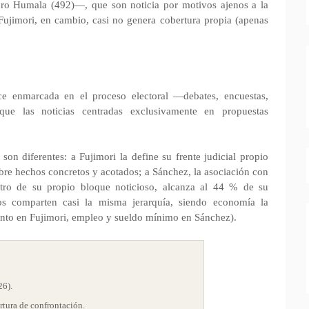
auro Humala (492)—, que son noticia por motivos ajenos a la
ujimori, en cambio, casi no genera cobertura propia (apenas
e enmarcada en el proceso electoral —debates, encuestas,
que las noticias centradas exclusivamente en propuestas
on diferentes: a Fujimori la define su frente judicial propio
obre hechos concretos y acotados; a Sánchez, la asociación con
ntro de su propio bloque noticioso, alcanza al 44 % de su
os comparten casi la misma jerarquía, siendo economía la
ento en Fujimori, empleo y sueldo mínimo en Sánchez).
26).
tura de confrontación.