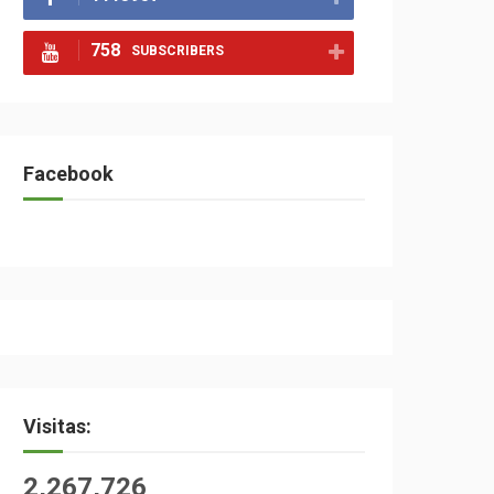
758
SUBSCRIBERS
Facebook
Visitas:
2,267,726