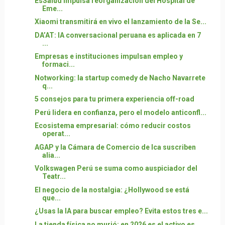
EsSalud impulsa reorganización del Hospital de
Eme...
Xiaomi transmitirá en vivo el lanzamiento de la Se...
DA’AT: IA conversacional peruana es aplicada en 7
...
Empresas e instituciones impulsan empleo y
formaci...
Notworking: la startup comedy de Nacho Navarrete
q...
5 consejos para tu primera experiencia off-road
Perú lidera en confianza, pero el modelo anticonfl...
Ecosistema empresarial: cómo reducir costos
operat...
AGAP y la Cámara de Comercio de Ica suscriben
alia...
Volkswagen Perú se suma como auspiciador del
Teatr...
El negocio de la nostalgia: ¿Hollywood se está
que...
¿Usas la IA para buscar empleo? Evita estos tres e...
La tienda física no murió: en 2026 es el activo es...