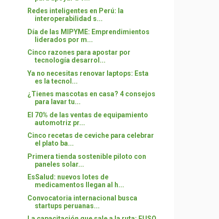
Redes inteligentes en Perú: la
interoperabilidad s...
Día de las MIPYME: Emprendimientos
liderados por m...
Cinco razones para apostar por
tecnología desarrol...
Ya no necesitas renovar laptops: Esta
es la tecnol...
¿Tienes mascotas en casa? 4 consejos
para lavar tu...
El 70% de las ventas de equipamiento
automotriz pr...
Cinco recetas de ceviche para celebrar
el plato ba...
Primera tienda sostenible piloto con
paneles solar...
EsSalud: nuevos lotes de
medicamentos llegan al h...
Convocatoria internacional busca
startups peruanas...
La capacitación que sale a la ruta: FUSO