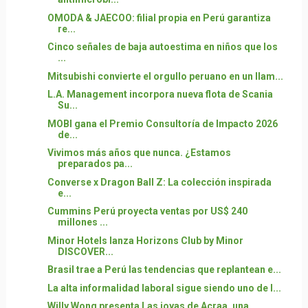
OMODA & JAECOO: filial propia en Perú garantiza
re...
Cinco señales de baja autoestima en niños que los
...
Mitsubishi convierte el orgullo peruano en un llam...
L.A. Management incorpora nueva flota de Scania
Su...
MOBI gana el Premio Consultoría de Impacto 2026
de...
Vivimos más años que nunca. ¿Estamos
preparados pa...
Converse x Dragon Ball Z: La colección inspirada
e...
Cummins Perú proyecta ventas por US$ 240
millones ...
Minor Hotels lanza Horizons Club by Minor
DISCOVER...
Brasil trae a Perú las tendencias que replantean e...
La alta informalidad laboral sigue siendo uno de l...
Willy Wong presenta Las joyas de Acraa, una