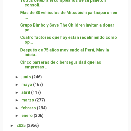
Tottus celebra el cumpleaños de su panetón
consoli...
Más de 80 vehículos de Mitsubishi participaron en
...
Grupo Bimbo y Save The Children invitan a donar
po...
Cuatro factores que hoy están redefiniendo cómo
op...
Después de 75 años moviendo al Perú, Mavila
inicia...
Cinco barreras de ciberseguridad que las
empresas ...
►
junio
(246)
►
mayo
(167)
►
abril
(117)
►
marzo
(277)
►
febrero
(294)
►
enero
(306)
►
2025
(2956)